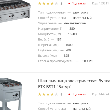
Под заказ
Код: 453211
8
Тип подключения
—
электрика
Способ установки
—
настольный
Управление
—
механическое
Напряжение (В)
—
380
Мощность (Вт)
—
16200
Вес (кг)
—
137
Ширина (мм)
—
1000
Глубина (мм)
—
700
Высота (мм)
—
325
Страна-производитель
—
РОССИЯ
Шашлычница электрическая Вулк
ETK-BST1 "Батур"
Под заказ
Код: 444774
8
Тип подключения
—
электрика
Способ установки
—
напольный