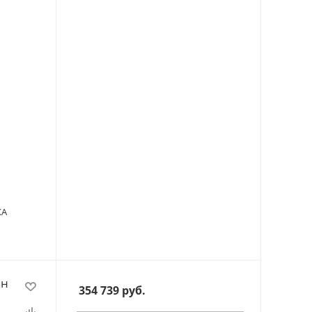
КА
ан
354 739
руб.