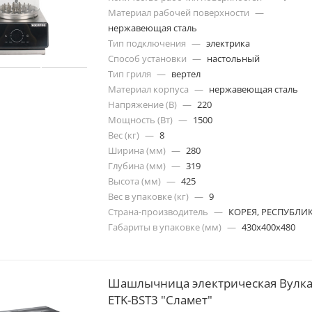
Материал рабочей поверхности
—
нержавеющая сталь
Тип подключения
—
электрика
Способ установки
—
настольный
Тип гриля
—
вертел
Материал корпуса
—
нержавеющая сталь
Напряжение (В)
—
220
Мощность (Вт)
—
1500
Вес (кг)
—
8
Ширина (мм)
—
280
Глубина (мм)
—
319
Высота (мм)
—
425
Вес в упаковке (кг)
—
9
Страна-производитель
—
КОРЕЯ, РЕСПУБЛИ
Габариты в упаковке (мм)
—
430x400x480
Шашлычница электрическая Вулк
ETK-BST3 "Сламет"