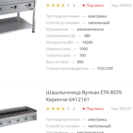
Под заказ
Код: 450829
4
Тип подключения
—
электрика
Способ установки
—
напольный
Управление
—
механическое
Напряжение (В)
—
380
Мощность (Вт)
—
16200
Ширина (мм)
—
1000
Глубина (мм)
—
700
Высота (мм)
—
850
Страна-производитель
—
РОССИЯ
Шашлычница Вулкан ETK-BST6
Керинчи 6412161
Под заказ
Код: 582297
2
Тип подключения
—
электрика
Способ установки
—
настольный
Управление
—
механическое