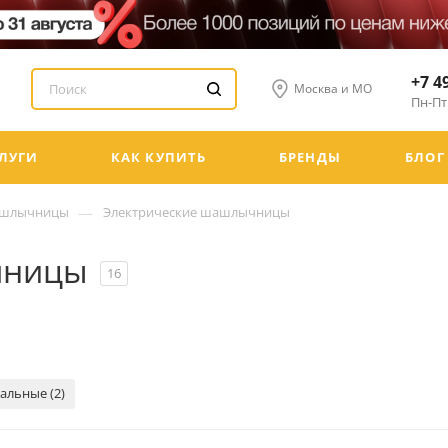
+7 4
Москва и МО
Пн-Пт:
ЛУГИ
КАК КУПИТЬ
БРЕНДЫ
БЛОГ
—
шлычницы
Электрические шашлычницы
чницы
16
альные (2)