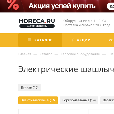
Оборудование для HoReCa
Поставка и сервис с 2008 года
КАТАЛОГ
АКЦИИ
УС
—
—
—
Главная
Каталог
Тепловое оборудование
Ша
Электрические шашлы
Вулкан (10)
Электрические (16)
Горизонтальные (14)
Вертик