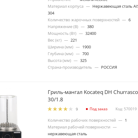
Материал корпуса
—
Нержавеющая сталь AI
304
Количество жарочных поверхностей
—
6
Напряжение (В)
—
380
Мощность (Вт)
—
32400
Вес (кг)
—
221
Ширина (мм)
—
1900
Глубина (мм)
—
700
Высота (мм)
—
325
Страна-производитель
—
РОССИЯ
Гриль-мангал Kocateq DH Churrasco
30/1.8
Под заказ
Код: 570019
9
Количество рабочих поверхностей
—
1
Материал рабочей поверхности
—
нержавеющая сталь