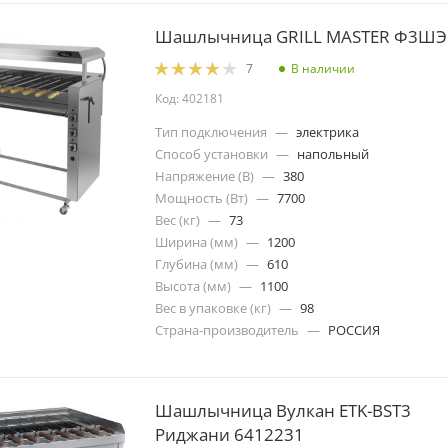
Шашлычница GRILL MASTER Ф3ШЭ
В наличии
7
Код: 402181
Тип подключения
—
электрика
Способ установки
—
напольный
Напряжение (В)
—
380
Мощность (Вт)
—
7700
Вес (кг)
—
73
Ширина (мм)
—
1200
Глубина (мм)
—
610
Высота (мм)
—
1100
Вес в упаковке (кг)
—
98
Страна-производитель
—
РОССИЯ
Шашлычница Вулкан ETK-BST3
Риджани 6412231