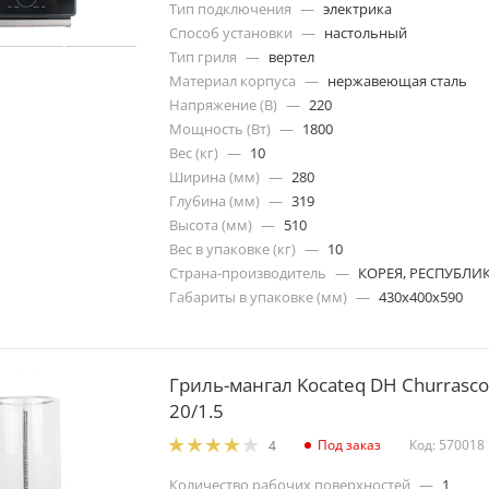
Тип подключения
—
электрика
Способ установки
—
настольный
Тип гриля
—
вертел
Материал корпуса
—
нержавеющая сталь
Напряжение (В)
—
220
Мощность (Вт)
—
1800
Вес (кг)
—
10
Ширина (мм)
—
280
Глубина (мм)
—
319
Высота (мм)
—
510
Вес в упаковке (кг)
—
10
Страна-производитель
—
КОРЕЯ, РЕСПУБЛИ
Габариты в упаковке (мм)
—
430x400x590
Гриль-мангал Kocateq DH Churrasco
20/1.5
Под заказ
Код: 570018
4
Количество рабочих поверхностей
—
1