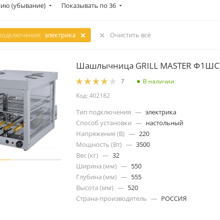
ию (убывание)
Показывать по 36
подключения:
электрика
Очистить всё
Шашлычница GRILL MASTER Ф1ШС
В наличии
7
Код: 402182
Тип подключения
—
электрика
Способ установки
—
настольный
Напряжение (В)
—
220
Мощность (Вт)
—
3500
Вес (кг)
—
32
Ширина (мм)
—
550
Глубина (мм)
—
555
Высота (мм)
—
520
Страна-производитель
—
РОССИЯ