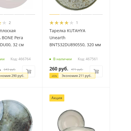
2
1
плоская
Тарелка KUTAHYA
 BONE Pera
Unearth
DU00, 32 см
BNTS32DU890550, 320 мм
Код: 466764
Код: 467561
чии
В наличии
.
260
руб.
643
руб.
471
руб.
ономия
290
руб.
Экономия
211
руб.
-
45
%
Акция