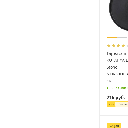
Тарелка п
KUTAHYA 
Stone
NOR30DU34
см
В наличи
216
руб.
Экон
-
45
%
Акция