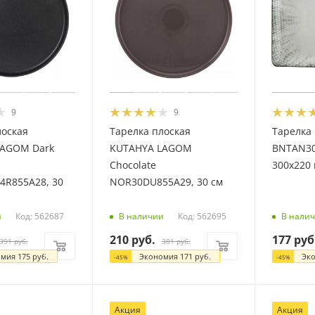
9
9
лоская
Тарелка плоская
Тарелка
LAGOM Dark
KUTAHYA LAGOM
BNTAN30
Chocolate
300х220
R855A28, 30
NOR30DU855A29, 30 см
Код: 562687
Код: 562695
и
В наличии
В нали
210
руб.
177
руб
391
руб.
381
руб.
омия
175
руб.
Экономия
171
руб.
Эк
-
45
%
-
45
%
Акция
Акция