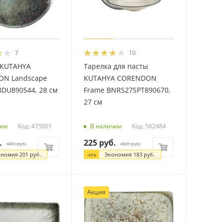
7
10
 KUTAHYA
Тарелка для пасты
N Landscape
KUTAHYA CORENDON
DU890544, 28 см
Frame BNRS27SPT890670,
27 см
Код: 475061
Код: 562484
чии
В наличии
.
225
руб.
449
руб.
408
руб.
ономия
201
руб.
Экономия
183
руб.
-
45
%
Акция