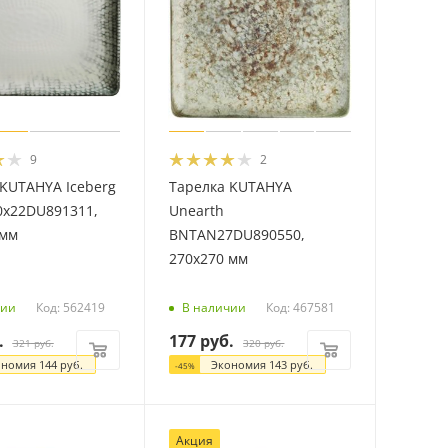
9
2
 KUTAHYA Iceberg
Тарелка KUTAHYA
x22DU891311,
Unearth
 мм
BNTAN27DU890550,
270х270 мм
Код: 562419
Код: 467581
чии
В наличии
.
177
руб.
321
руб.
320
руб.
ономия
144
руб.
Экономия
143
руб.
-
45
%
Акция