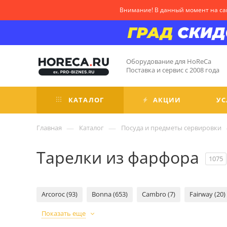
Внимание! В данный момент на сай
Оборудование для HoReCa
Поставка и сервис с 2008 года
КАТАЛОГ
АКЦИИ
УС
—
—
Главная
Каталог
Посуда и предметы сервировки
Тарелки из фарфора
1075
Arcoroc (93)
Bonna (653)
Cambro (7)
Fairway (20)
Показать еще