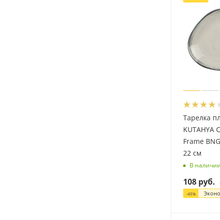
Тарелка п
KUTAHYA 
Frame BNG
22 см
В наличи
108
руб.
Экон
-
45
%