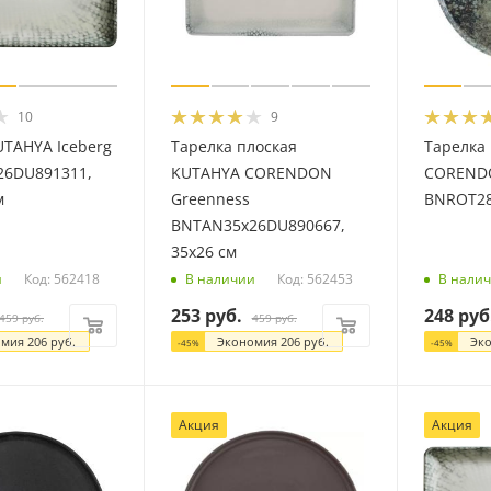
10
9
UTAHYA Iceberg
Тарелка плоская
Тарелка
26DU891311,
KUTAHYA CORENDON
CORENDO
м
Greenness
BNROT28
BNTAN35x26DU890667,
35x26 см
Код: 562418
Код: 562453
и
В наличии
В нали
253
руб.
248
руб
459
руб.
459
руб.
омия
206
руб.
Экономия
206
руб.
Эк
-
45
%
-
45
%
Акция
Акция