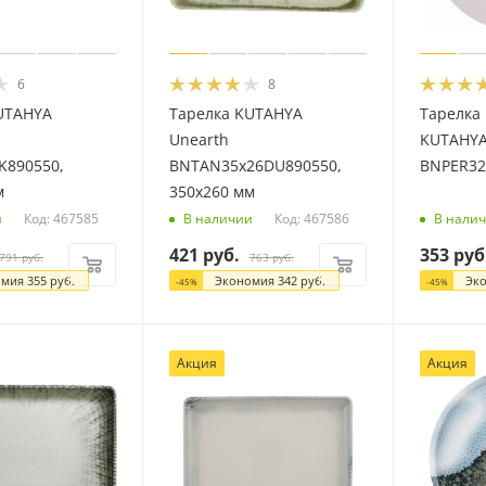
6
8
UTAHYA
Тарелка KUTAHYA
Тарелка 
Unearth
KUTAHYA
K890550,
BNTAN35x26DU890550,
BNPER32
м
350х260 мм
Код: 467585
Код: 467586
и
В наличии
В нали
421
руб.
353
руб
791
руб.
763
руб.
омия
355
руб.
Экономия
342
руб.
Эк
-
45
%
-
45
%
Акция
Акция