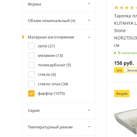
Форма
Тарелка п
Объем номинальный (л)
KUTAHYA 
Stone
Материал изготовления
NOR27DU34
см
zenix (
21
)
В наличи
меламин (
13
)
156
руб.
поликарбонат (
5
)
Экон
-
45
%
стекло (
6
)
стекло опал (
34
)
фарфор (
1075
)
Акция
Серия
Температурный режим