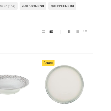
окие (184)
Для пасты (68)
Для пиццы (16)
Акция