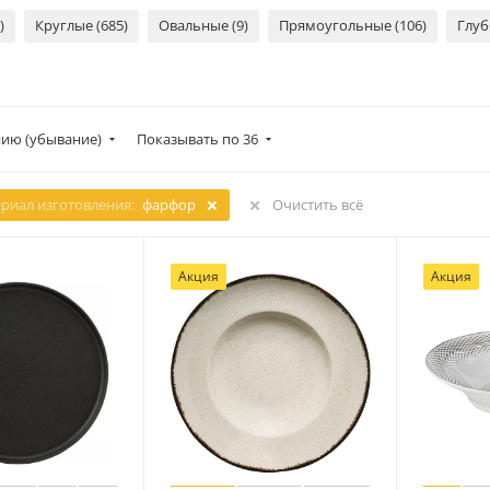
)
Круглые (685)
Овальные (9)
Прямоугольные (106)
Глуб
ию (убывание)
Показывать по 36
риал изготовления:
фарфор
Очистить всё
Акция
Акция