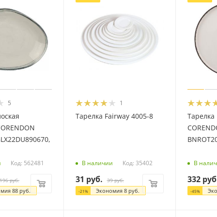
5
1
лоская
Тарелка Fairway 4005-8
Тарелка
CORENDON
CORENDO
LX22DU890670,
BNROT20
Код: 562481
Код: 35402
и
В наличии
В нали
31
руб.
332
руб
196
руб.
39
руб.
омия
88
руб.
Экономия
8
руб.
Эк
-
21
%
-
45
%