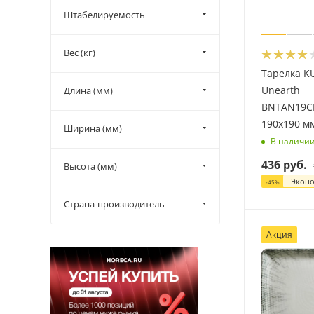
Штабелируемость
Вес (кг)
Тарелка K
Unearth
Длина (мм)
BNTAN19C
190х190 м
Ширина (мм)
В наличи
436
руб.
Высота (мм)
Экон
-
45
%
Страна-производитель
Акция