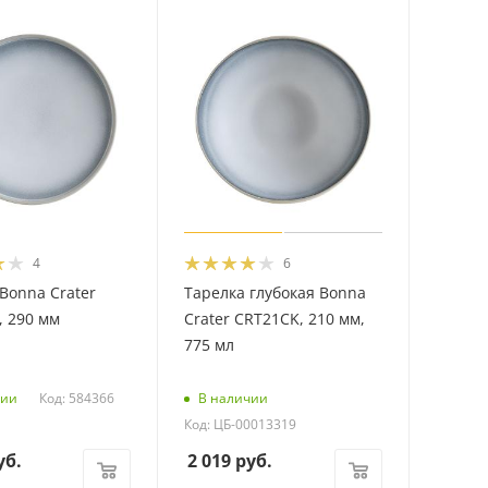
4
6
Bonna Crater
Тарелка глубокая Bonna
, 290 мм
Crater CRT21CK, 210 мм,
775 мл
Код: 584366
чии
В наличии
Код: ЦБ-00013319
уб.
2 019
руб.