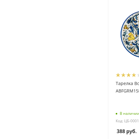
Тарелка Bo
ABFGRM15D
В наличи
Код: ЦБ-000
388
руб.