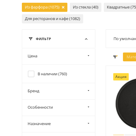
Из фарфора (1075)
Из стекла (40)
Квадратные (75
Для ресторанов и кафе (1082)
По умолчан
ФИЛЬТР
Цена
Мате
В наличии (
760
)
Акция
Бренд
Особенности
Назначение