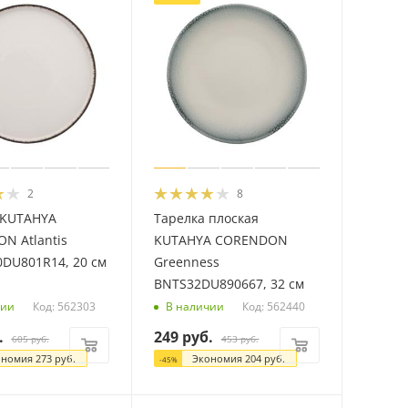
2
8
 KUTAHYA
Тарелка плоская
N Atlantis
KUTAHYA CORENDON
DU801R14, 20 см
Greenness
BNTS32DU890667, 32 см
Код: 562303
Код: 562440
чии
В наличии
.
249
руб.
605
руб.
453
руб.
ономия
273
руб.
Экономия
204
руб.
-
45
%