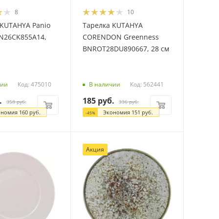
8
10
 KUTAHYA Panio
Тарелка KUTAHYA
AN26CK855A14,
CORENDON Greenness
BNROT28DU890667, 28 см
Код: 475010
Код: 562441
чии
В наличии
.
185
руб.
358
руб.
336
руб.
ономия
160
руб.
Экономия
151
руб.
-
45
%
Акция