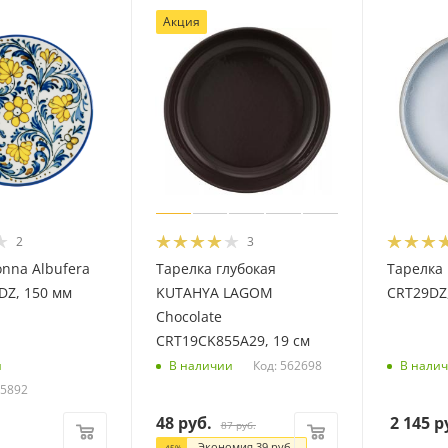
Акция
2
3
nna Albufera
Тарелка глубокая
Тарелка 
Z, 150 мм
KUTAHYA LAGOM
CRT29DZ
Chocolate
CRT19CK855A29, 19 см
Код: 562698
и
В наличии
В нали
15892
48
руб.
2 145
р
87
руб.
Экономия
39
руб.
-
45
%