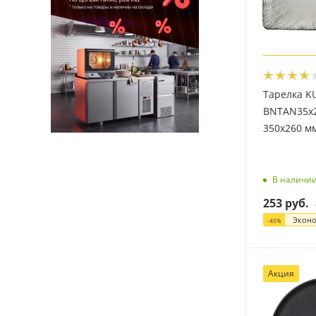
Тарелка K
BNTAN35x
350х260 м
В наличи
253
руб.
Экон
-
45
%
Акция