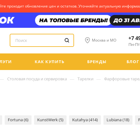
те проходит обновление цен и остатков. Уточняйте актуальную информаци
+7 4
Москва и МО
Пн-Пт:
ЛУГИ
КАК КУПИТЬ
БРЕНДЫ
БЛОГ
—
—
—
Столовая посуда и сервировка
Тарелки
Фарфоровые таре
Fortuna (6)
KunstWerk (5)
Kutahya (414)
Lubiana (18)
P