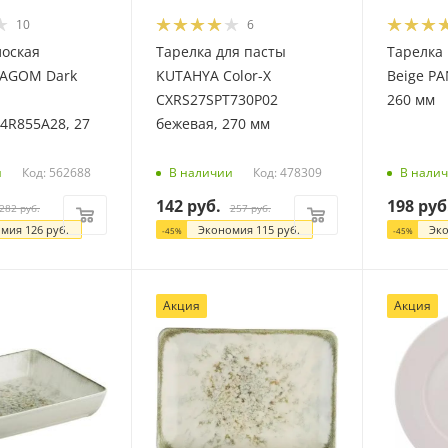
10
6
лоская
Тарелка для пасты
Тарелка
LAGOM Dark
KUTAHYA Color-X
Beige P
CXRS27SPT730P02
260 мм
R855A28, 27
бежевая, 270 мм
Код: 562688
Код: 478309
и
В наличии
В нали
142
руб.
198
руб
282
руб.
257
руб.
омия
126
руб.
Экономия
115
руб.
Эк
-
45
%
-
45
%
Акция
Акция