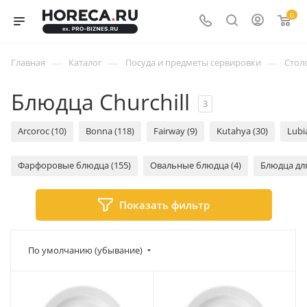
0
—
—
—
Главная
Каталог
Посуда и предметы сервировки
Стол
Блюдца Churchill
3
Arcoroc (10)
Bonna (118)
Fairway (9)
Kutahya (30)
Lubi
Фарфоровые блюдца (155)
Овальные блюдца (4)
Блюдца для
Показать фильтр
По умолчанию (убывание)