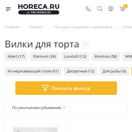
0
—
—
—
Главная
Каталог
Посуда и предметы сервировки
Стол
Вилки для торта
1
Abert (17)
Eternum (34)
Luxstahl (12)
Morinox (58)
WMF
Из нержавеющей стали (61)
Десертные (12)
Для рыбы (6)
Показать фильтр
По умолчанию (убывание)