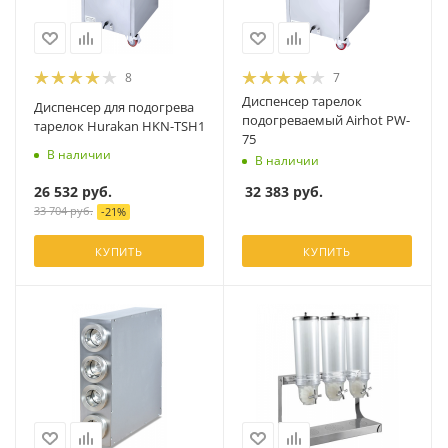
8
7
Диспенсер тарелок
Диспенсер для подогрева
подогреваемый Airhot PW-
тарелок Hurakan HKN-TSH1
75
В наличии
В наличии
26 532
руб.
32 383
руб.
33 704
руб.
-
21
%
КУПИТЬ
КУПИТЬ