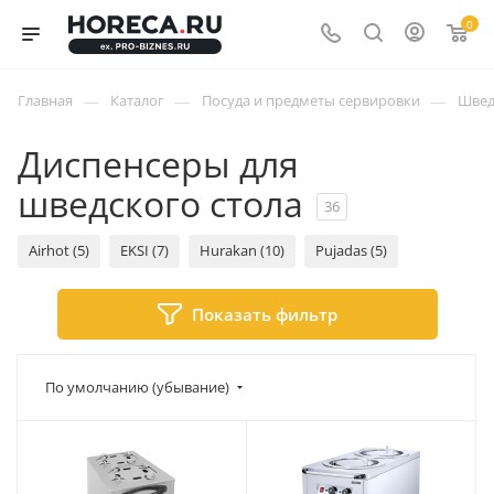
0
—
—
—
Главная
Каталог
Посуда и предметы сервировки
Швед
Диспенсеры для
шведского стола
36
Airhot (5)
EKSI (7)
Hurakan (10)
Pujadas (5)
Показать фильтр
По умолчанию (убывание)