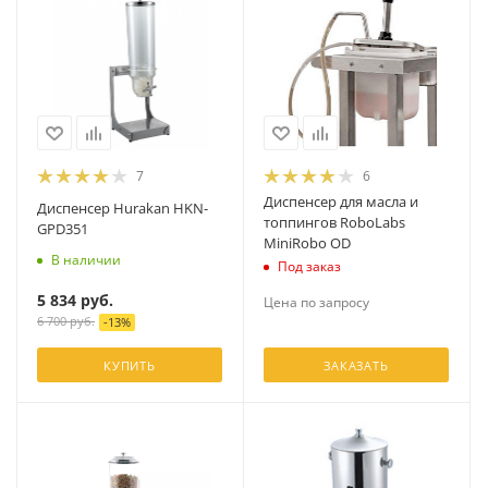
7
6
Диспенсер для масла и
Диспенсер Hurakan HKN-
топпингов RoboLabs
GPD351
MiniRobo OD
В наличии
Под заказ
5 834
руб.
Цена по запросу
6 700
руб.
-
13
%
КУПИТЬ
ЗАКАЗАТЬ