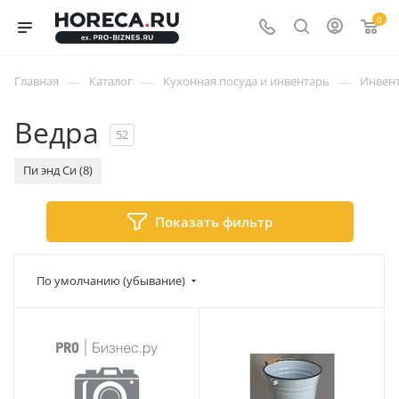
0
—
—
—
Главная
Каталог
Кухонная посуда и инвентарь
Инвент
Ведра
52
Пи энд Си (8)
Показать фильтр
По умолчанию (убывание)