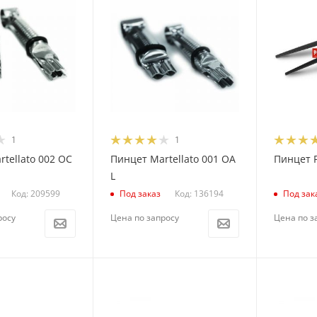
1
1
tellato 002 OC
Пинцет Martellato 001 OA
Пинцет P
L
Код: 209599
Код: 136194
Под заказ
Под зак
росу
Цена по запросу
Цена по з