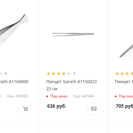
8
3
elli A1160000
Пинцет Sanelli A1150023
Пинцет S
23 см
Код: 435658
Код: 442946
я
Под заказ
Под зак
636
руб.
705
руб