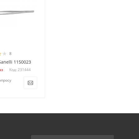
8
anelli 1150023
Код: 231444
аз
апросу