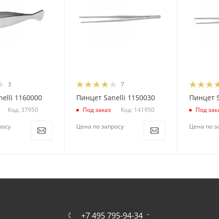
3
7
elli 1160000
Пинцет Sanelli 1150030
Пинцет S
Код: 37950
Код: 141950
Под заказ
Под зак
росу
Цена по запросу
Цена по з
+7 495 795-94-34