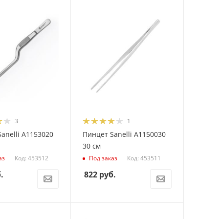
3
1
anelli A1153020
Пинцет Sanelli A1150030
30 см
Код: 453512
Код: 453511
аз
Под заказ
.
822
руб.