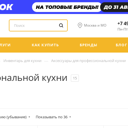
+7 4
Москва и МО
Пн-Пт:
ЛУГИ
КАК КУПИТЬ
БРЕНДЫ
БЛОГ
—
—
Инвентарь для кухни
Аксессуары для профессиональной кухни
ональной кухни
15
ию (убывание)
Показывать по 36