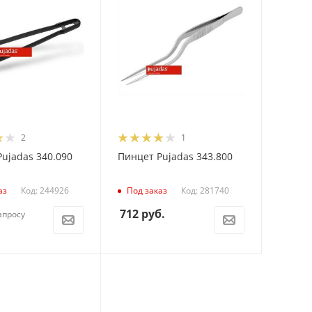
2
1
ujadas 340.090
Пинцет Pujadas 343.800
Код: 244926
Код: 281740
аз
Под заказ
712
руб.
апросу