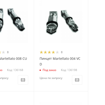
8
8
artellato 008 CU
Пинцет Martellato 004 VC
D
Код: 136168
Код: 136198
аз
Под заказ
апросу
Цена по запросу