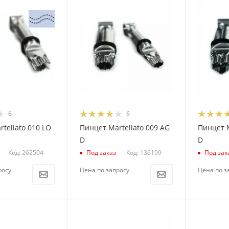
6
6
tellato 010 LO
Пинцет Martellato 009 AG
Пинцет M
D
D
Код: 262504
Код: 136199
Под заказ
Под зак
росу
Цена по запросу
Цена по з