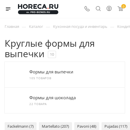
0
—
—
—
Главная
Каталог
Кухонная посуда и инвентарь
Кондит
Круглые формы для
выпечки
10
Формы для выпечки
105 ТОВАРОВ
Формы для шоколада
22 ТОВАРА
Fackelmann (7)
Martellato (207)
Pavoni (48)
Pujadas (117)