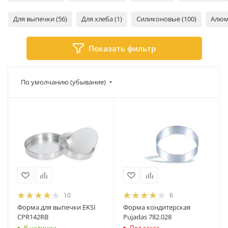
Для выпечки (56)
Для хлеба (1)
Силиконовые (100)
Алюм
Показать фильтр
По умолчанию (убывание)
10
6
Форма для выпечки EKSI
Форма кондитерская
CPR142RB
Pujadas 782.028
В наличии
Под заказ