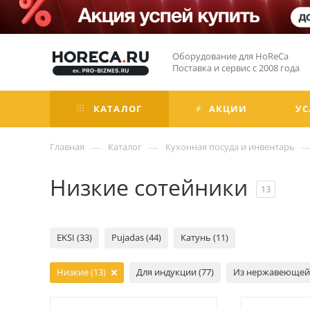
Оборудование для HoReCa
Поставка и сервис с 2008 года
КАТАЛОГ
АКЦИИ
УС
—
—
Главная
Каталог
Кухонная посуда и инвентарь
Низкие сотейники
13
EKSI (33)
Pujadas (44)
Катунь (11)
Низкие (13)
Для индукции (77)
Из нержавеющей с