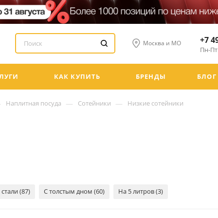
+7 4
Москва и МО
Пн-Пт:
ЛУГИ
КАК КУПИТЬ
БРЕНДЫ
БЛОГ
—
—
—
Наплитная посуда
Сотейники
Низкие сотейники
тали (87)
С толстым дном (60)
На 5 литров (3)