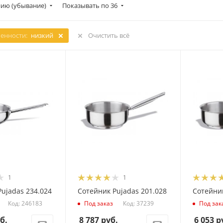
ию (убывание)
Показывать по 36
енности:
низкий
Очистить всё
1
1
ujadas 234.024
Сотейник Pujadas 201.028
Сотейник
Код: 246183
Код: 37239
Под заказ
Под зак
б.
8 787
руб.
6 053
р