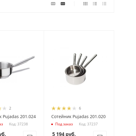
2
6
 Pujadas 201.024
Сотейник Pujadas 201.020
Код: 37238
Код: 37237
аз
Под заказ
уб.
5 194
руб.