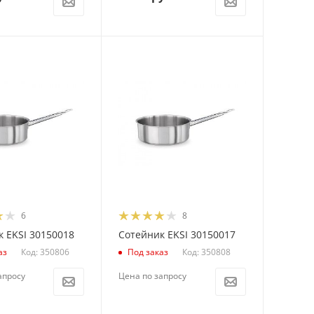
6
8
 EKSI 30150018
Сотейник EKSI 30150017
Код: 350806
Код: 350808
аз
Под заказ
апросу
Цена по запросу