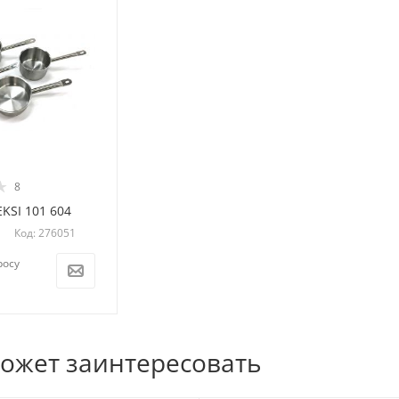
8
KSI 101 604
Код: 276051
росу
может заинтересовать