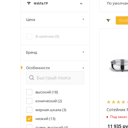
По умолчан
ФИЛЬТР
Цена
Особ
В наличии (
0
)
Бренд
Особенности
высокий (
18
)
конический (
2
)
Сотейник P
мерная шкала (
3
)
Под заказ
низкий (
13
)
11 935
ру
очень высокий (
4
)