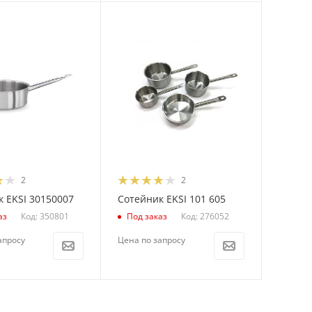
2
2
 EKSI 30150007
Сотейник EKSI 101 605
Код: 350801
Код: 276052
аз
Под заказ
апросу
Цена по запросу