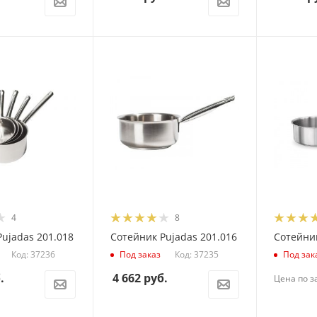
4
8
ujadas 201.018
Сотейник Pujadas 201.016
Сотейник
Код: 37236
Код: 37235
Под заказ
Под зак
.
4 662
руб.
Цена по з