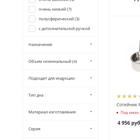
очень низкий (
7
)
полусферический (
3
)
с дополнительной ручкой
(
6
)
Назначение
с носиком (
7
)
с ручкой (
12
)
Объем номинальный (л)
средней высоты (
11
)
Подходит для индукции
Тип дна
Сотейник P
Материал изготовления
Под заказ
4 956
руб
Серия