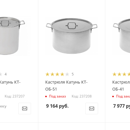
4
5
Катунь КТ-
Кастрюля Катунь КТ-
Кастрюля
ОБ-51
ОБ-41
Код: 237207
Код: 237208
Под заказ
Под зак
9 164
руб.
7 977
р
росу