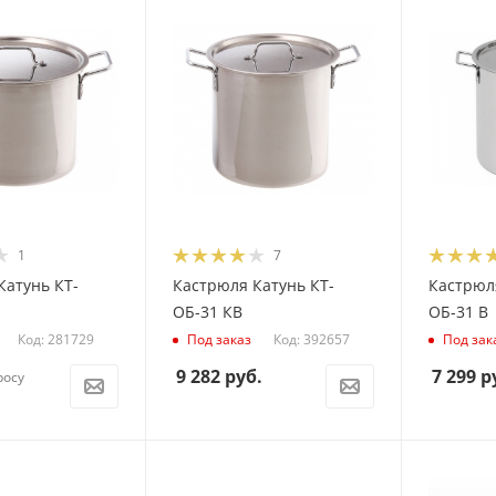
1
7
Катунь КТ-
Кастрюля Катунь КТ-
Кастрюля
ОБ-31 КВ
ОБ-31 В
Код: 281729
Код: 392657
Под заказ
Под зак
9 282
руб.
7 299
р
росу