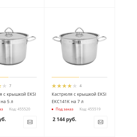
7
4
я с крышкой EKSI
Кастрюля с крышкой EKSI
на 5 л
ЕКС141К на 7 л
Код: 455520
Код: 455519
аз
Под заказ
уб.
2 144
руб.