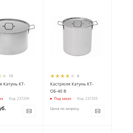
10
6
 Катунь КТ-
Кастрюля Катунь КТ-
ОБ-40 В
Код: 237206
Код: 237205
аз
Под заказ
уб.
Цена по запросу