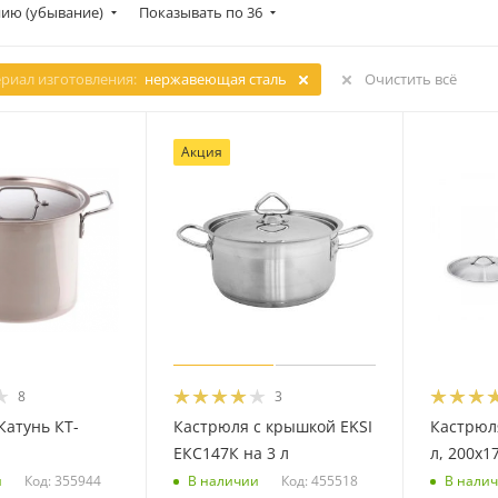
ию (убывание)
Показывать по 36
риал изготовления:
нержавеющая сталь
Очистить всё
Акция
8
3
Катунь КТ-
Кастрюля с крышкой EKSI
Кастрюл
ЕКС147К на 3 л
л, 200х1
Код: 355944
Код: 455518
и
В наличии
В нали