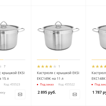
7
1
с крышкой EKSI
Кастрюля с крышкой EKSI
Кастрюл
 15 л
ЕКС149К на 11 л
ЕКС148К 
Код: 455523
Код: 455522
Под заказ
Под зак
2 895
руб.
1 787
р
росу