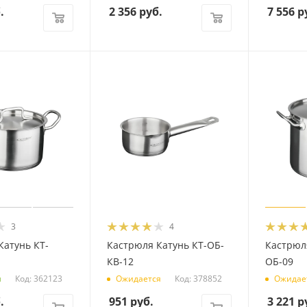
.
2 356
руб.
7 556
р
3
4
Катунь КТ-
Кастрюля Катунь КТ-ОБ-
Кастрюля
КВ-12
ОБ-09
Код: 362123
Код: 378852
и
Ожидается
Ожидае
.
951
руб.
3 221
р