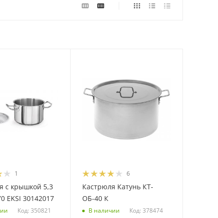
1
6
я с крышкой 5,3
Кастрюля Катунь КТ-
70 EKSI 30142017
ОБ-40 К
Код: 350821
Код: 378474
чии
В наличии