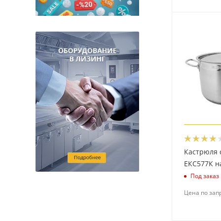
Кастрюля 
ЕКС577К на
Под заказ
Цена по зап