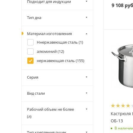
Подходит для индукции
9 108
руб
Тип дна
Материал изготовления
Ннержавеющая сталь (
1
)
алюминий (
12
)
нержавеющая сталь (
155
)
Серия
Вид стали
Рабочий объем не более
Кастрюля 
(л)
ОБ-13
В наличи
Тип крепления ручек