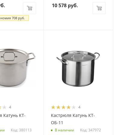
б.
10 578
руб.
ономия
708
руб.
4
4
 Катунь КТ-
Кастрюля Катунь КТ-
ОБ-11
Код: 380113
Код: 347972
чии
В наличии