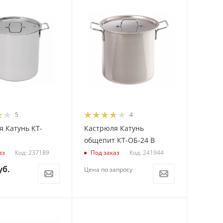
5
4
 Катунь КТ-
Кастрюля Катунь
общепит КТ-ОБ-24 В
Код: 237189
Код: 241944
аз
Под заказ
уб.
Цена по запросу