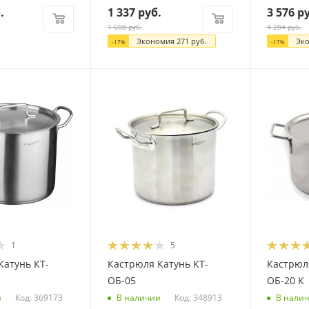
.
1 337
руб.
3 576
ру
1 608
руб.
4 284
руб.
Экономия
271
руб.
Эк
-
17
%
-
17
%
1
5
Катунь КТ-
Кастрюля Катунь КТ-
Кастрюля
ОБ-05
ОБ-20 К
Код: 369173
Код: 348913
и
В наличии
В нали