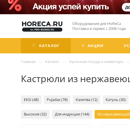
Оборудование для HoReCa
Поставка и сервис с 2008 года
КАТАЛОГ
АКЦИИ
УС
—
—
Главная
Каталог
Кухонная посуда и инвентарь
Кастрюли из нержавею
EKSI (48)
Pujadas (78)
Калитва (12)
Катунь (30)
Высокие (32)
Для индукции (144)
Из нержавеющей с