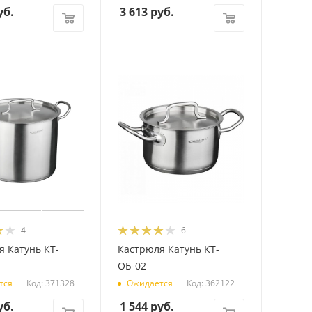
уб.
3 613
руб.
4
6
 Катунь КТ-
Кастрюля Катунь КТ-
ОБ-02
Код: 371328
Код: 362122
тся
Ожидается
уб.
1 544
руб.