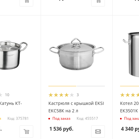
10
3
Катунь КТ-
Кастрюля с крышкой EKSI
Котел 20
ЕКС58К на 2 л
ЕК3501К
Код: 375781
Код: 455517
я
Под заказ
Под зак
.
1 536
руб.
4 340
р