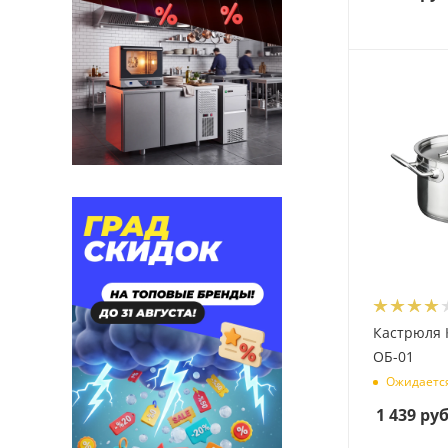
Кастрюля 
ОБ-01
Ожидаетс
1 439
руб