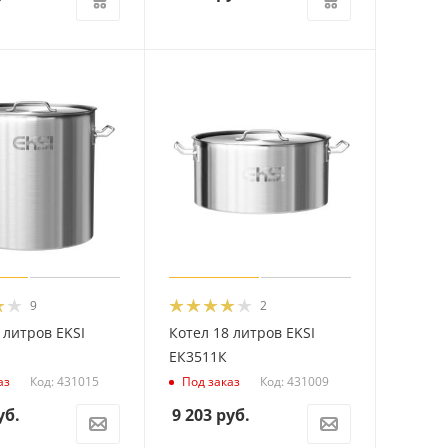
9
2
 литров EKSI
Котел 18 литров EKSI
ЕК3511К
Код: 431015
Код: 431009
аз
Под заказ
уб.
9 203
руб.