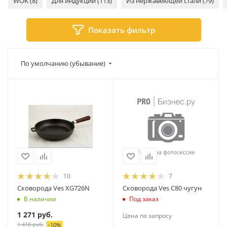
WOK (8)
Для индукции (113)
Из нержавеющей стали (79)
Показать фильтр
По умолчанию (убывание)
10
7
Сковорода Ves XG726N
Сковорода Ves С80 чугун
В наличии
Под заказ
1 271
руб.
Цена по запросу
1 418
руб.
-
10
%