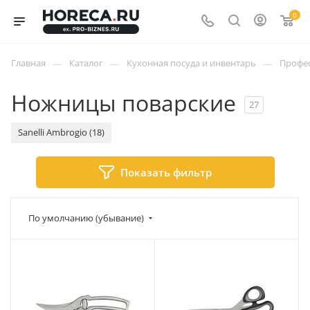
0
—
—
—
Главная
Каталог
Кухонная посуда и инвентарь
Профес
Ножницы поварские
27
Sanelli Ambrogio (18)
Показать фильтр
По умолчанию (убывание)