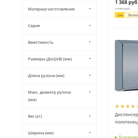
1 368
руб
Материал изготовления
1 940
руб.
Экон
-
29
%
Серия
Вместимость
Размеры (ДхШхВ) (мм)
Длина рулона (мм)
Макс. диаметр рулона
(мм)
Диспенсер
Вес (кг)
полотенец 
Ширина (мм)
В наличи