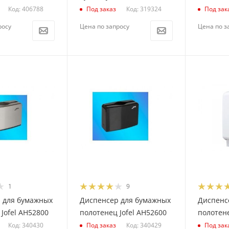
Код: 406788
Код: 319324
Под заказ
Под зак
росу
Цена по запросу
Цена по з
1
9
 для бумажных
Диспенсер для бумажных
Диспенс
Jofel AH52800
полотенец Jofel AH52600
полотене
Код: 340430
Код: 340429
Под заказ
Под зак