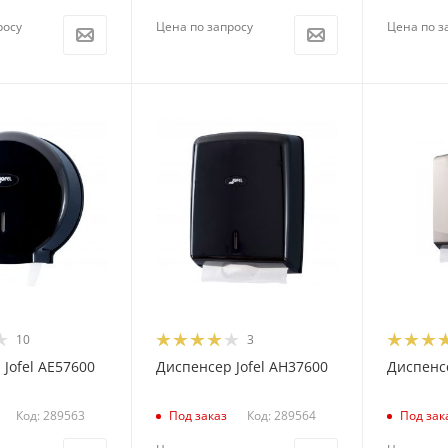
росу
Цена по запросу
Цена по з
10
3
Jofel AE57600
Диспенсер Jofel AH37600
Диспенсе
Код: 289563
Код: 289564
Под заказ
Под зак