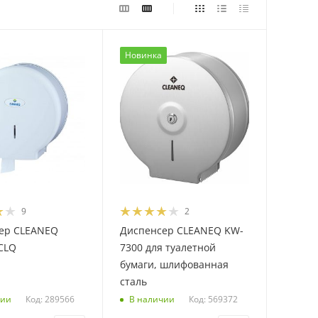
Новинка
9
2
ер CLEANEQ
Диспенсер CLEANEQ KW-
CLQ
7300 для туалетной
бумаги, шлифованная
сталь
Код: 289566
Код: 569372
чии
В наличии