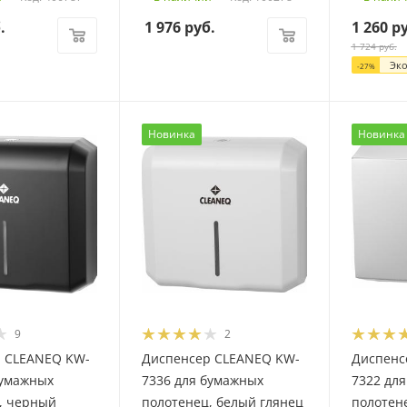
.
1 976
руб.
1 260
ру
1 724
руб.
Эк
-
27
%
Новинка
Новинка
9
2
 CLEANEQ KW-
Диспенсер CLEANEQ KW-
Диспенс
бумажных
7336 для бумажных
7322 дл
, черный
полотенец, белый глянец
полотен