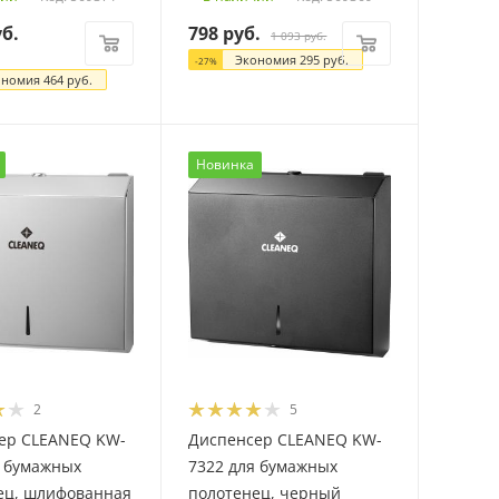
б.
798
руб.
1 093
руб.
Экономия
295
руб.
-
27
%
ономия
464
руб.
Новинка
2
5
ер CLEANEQ KW-
Диспенсер CLEANEQ KW-
я бумажных
7322 для бумажных
ец, шлифованная
полотенец, черный