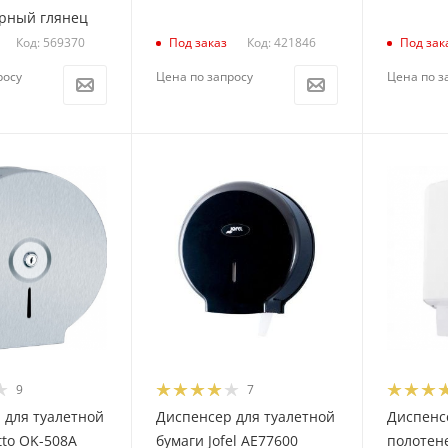
ерный глянец
Код: 569370
Код: 421846
Под заказ
Под зак
росу
Цена по запросу
Цена по з
9
7
 для туалетной
Диспенсер для туалетной
Диспенс
tto OK-508A
бумаги Jofel AE77600
полотене