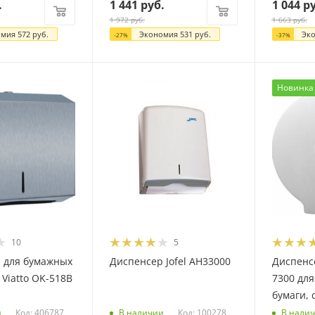
.
1 441
руб.
1 044
ру
1 972
руб.
1 663
руб.
омия
572
руб.
Экономия
531
руб.
Эк
-
27
%
-
37
%
Новинка
10
5
 для бумажных
Диспенсер Jofel AH33000
Диспенс
Viatto OK-518B
7300 для
бумаги, 
Код: 406787
Код: 100278
и
В наличии
В нали