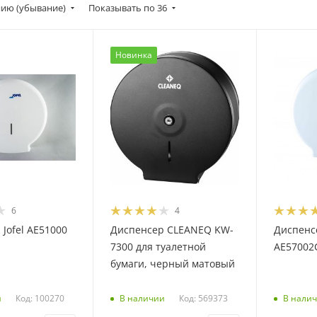
ию (убывание)
Показывать по 36
Новинка
6
4
Jofel AE51000
Диспенсер CLEANEQ KW-
Диспенс
7300 для туалетной
AE57002
бумаги, черный матовый
Код: 100270
Код: 569373
и
В наличии
В нали