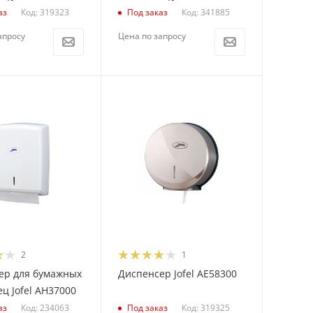
Код: 319323
Код: 341885
аз
Под заказ
апросу
Цена по запросу
2
1
ер для бумажных
Диспенсер Jofel AE58300
ц Jofel AH37000
Код: 234063
Код: 319325
аз
Под заказ