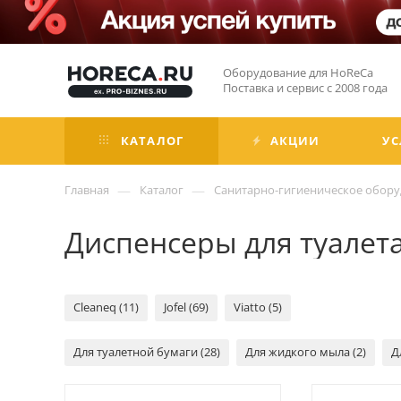
Оборудование для HoReCa
Поставка и сервис с 2008 года
КАТАЛОГ
АКЦИИ
УС
—
—
Главная
Каталог
Санитарно-гигиеническое обор
Диспенсеры для туалет
Cleaneq (11)
Jofel (69)
Viatto (5)
Для туалетной бумаги (28)
Для жидкого мыла (2)
Д