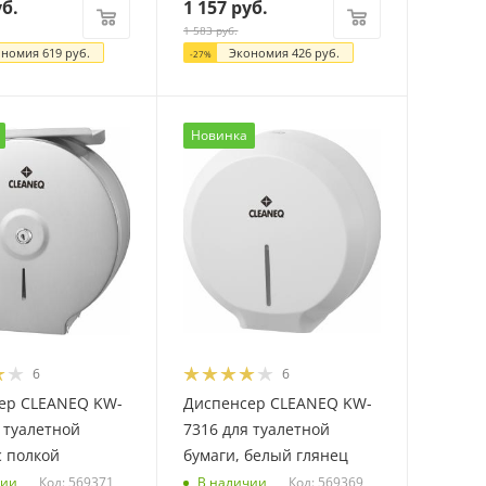
б.
1 157
руб.
1 583
руб.
ономия
619
руб.
Экономия
426
руб.
-
27
%
Новинка
6
6
ер CLEANEQ KW-
Диспенсер CLEANEQ KW-
 туалетной
7316 для туалетной
с полкой
бумаги, белый глянец
Код: 569371
Код: 569369
чии
В наличии