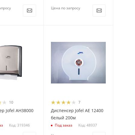
апросу
Цена по запросу
10
7
р Jofel AH38000
Диспенсер Jofel AE 12400
белый 200м
Код: 319346
Код: 48937
аз
Под заказ