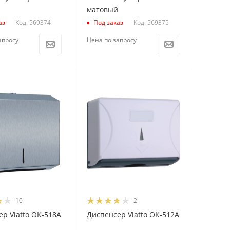
матовый
Код: 569374
Код: 569375
аз
Под заказ
апросу
Цена по запросу
10
2
р Viatto OK-518A
Диспенсер Viatto OK-512A