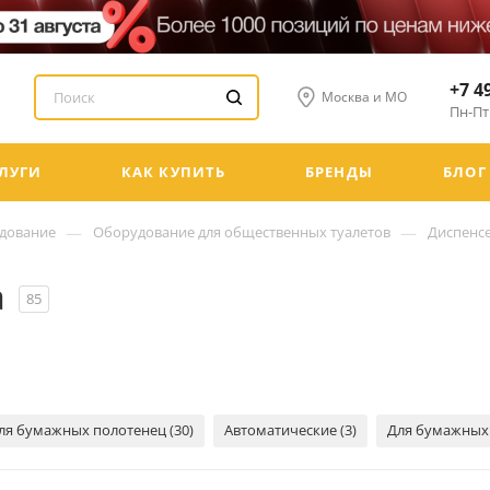
+7 4
Москва и МО
Пн-Пт:
ЛУГИ
КАК КУПИТЬ
БРЕНДЫ
БЛОГ
—
—
удование
Оборудование для общественных туалетов
Диспенсе
а
85
ля бумажных полотенец (30)
Автоматические (3)
Для бумажных 