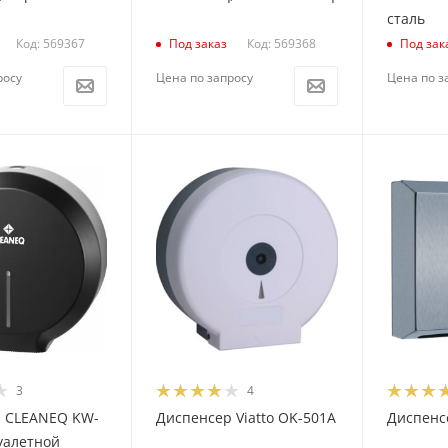
сталь
Код: 569367
Код: 569368
Под заказ
Под зак
росу
Цена по запросу
Цена по з
3
4
 CLEANEQ KW-
Диспенсер Viatto OK-501A
Диспенсе
уалетной