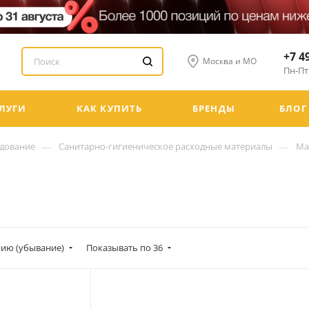
+7 4
Москва и МО
Пн-Пт:
ЛУГИ
КАК КУПИТЬ
БРЕНДЫ
БЛОГ
—
—
удование
Санитарно-гигиеническое расходные материалы
Ма
ию (убывание)
Показывать по 36