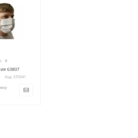
9
сия 63807
Код: 370541
росу