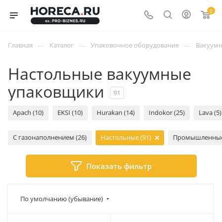
0
—
—
—
Главная
Каталог
Упаковочное оборудование
Вакуум
Настольные вакуумные
упаковщики
91
Apach (10)
EKSI (10)
Hurakan (14)
Indokor (25)
Lava (5)
С газонаполнением (26)
Настольные (91)
Промышленные 
Показать фильтр
По умолчанию (убывание)