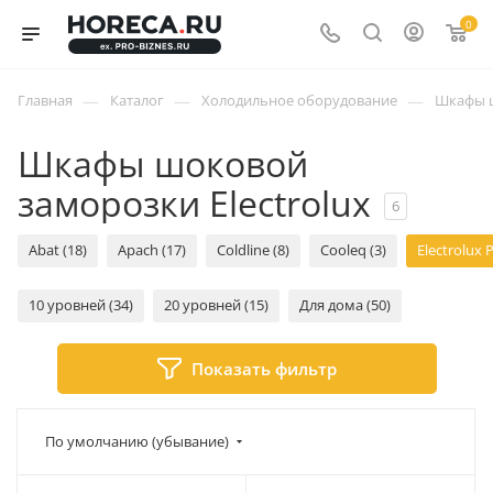
0
—
—
—
Главная
Каталог
Холодильное оборудование
Шкафы 
Шкафы шоковой
заморозки Electrolux
6
Abat (18)
Apach (17)
Coldline (8)
Cooleq (3)
Electrolux P
10 уровней (34)
20 уровней (15)
Для дома (50)
Показать фильтр
По умолчанию (убывание)