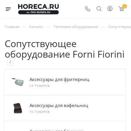
0
—
—
—
Главная
Каталог
Тепловое оборудование
Сопутствую
Сопутствующее
оборудование Forni Fiorini
2
Аксессуары для фритюрниц
29 ТОВАРОВ
Аксессуары для вафельниц
75 ТОВАРОВ