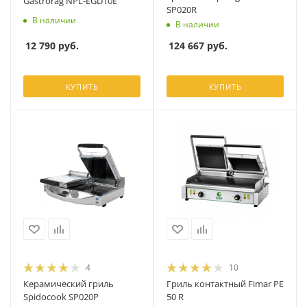
Gastrorag NPL-EGD10E
SP020R
В наличии
В наличии
12 790
руб.
124 667
руб.
КУПИТЬ
КУПИТЬ
4
10
Керамический гриль
Гриль контактный Fimar PE
Spidocook SP020P
50 R