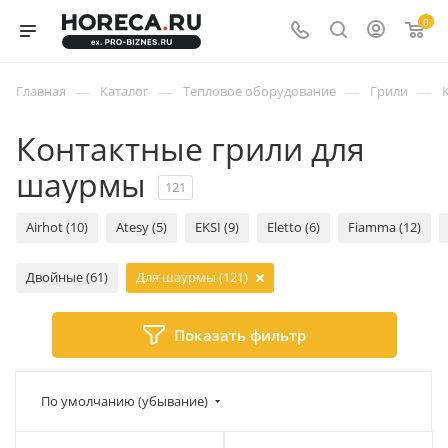
0
—
—
—
—
Главная
Каталог
Тепловое оборудование
Грили
Контактные грили для
шаурмы
121
Airhot (10)
Atesy (5)
EKSI (9)
Eletto (6)
Fiamma (12)
Двойные (61)
Для шаурмы (121)
Показать фильтр
По умолчанию (убывание)