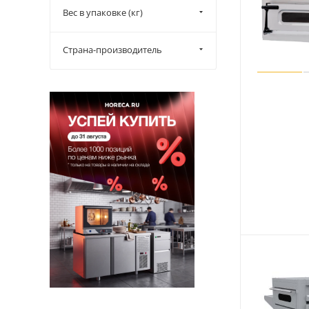
RoboLabs (
1
)
Вес в упаковке (кг)
Roller Grill (
1
)
Samsung (
2
)
Страна-производитель
Tatra (
10
)
Tecnoeka (
13
)
Turbo Micro Wave (
1
)
WellPizza (
11
)
WLBake (
4
)
XpressChef (
7
)
НПФ (
2
)