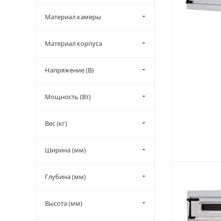
itPizza (
13
)
Материал камеры
Josper (
4
)
Kayman (
5
)
Материал корпуса
Kocateq (
4
)
Lainox (
5
)
Напряжение (В)
Menumaster (
9
)
Мощность (Вт)
Nopein (
5
)
Oem-Ali (
6
)
Вес (кг)
Pizza Group (
6
)
Popcake (
1
)
Ширина (мм)
Pratica (
6
)
Prismafood (
3
)
Глубина (мм)
Radax (
7
)
Высота (мм)
Resto Italia (
10
)