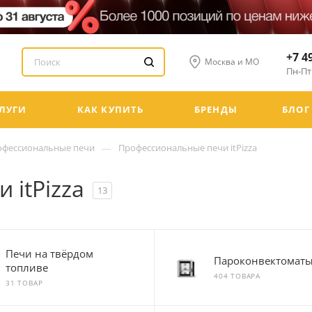
+7 4
Москва и МО
Пн-Пт:
ЛУГИ
КАК КУПИТЬ
БРЕНДЫ
БЛОГ
—
офессиональные печи
Профессиональные печи itPizza
 itPizza
13
Печи на твёрдом
Пароконвектомат
топливе
404 ТОВАРА
31 ТОВАР