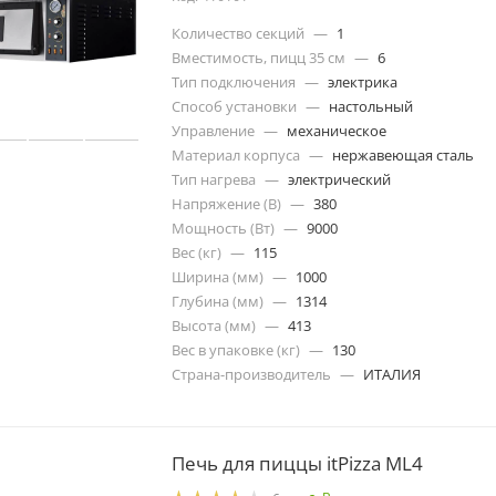
Количество секций
—
1
Вместимость, пицц 35 см
—
6
Тип подключения
—
электрика
Способ установки
—
настольный
Управление
—
механическое
Материал корпуса
—
нержавеющая сталь
Тип нагрева
—
электрический
Напряжение (В)
—
380
Мощность (Вт)
—
9000
Вес (кг)
—
115
Ширина (мм)
—
1000
Глубина (мм)
—
1314
Высота (мм)
—
413
Вес в упаковке (кг)
—
130
Страна-производитель
—
ИТАЛИЯ
Печь для пиццы itPizza ML4