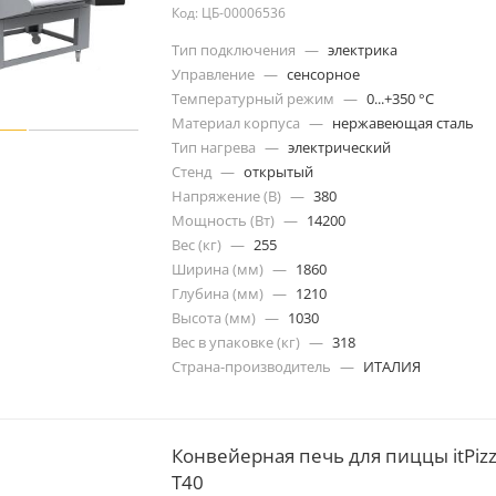
Код: ЦБ-00006536
Тип подключения
—
электрика
Управление
—
сенсорное
Температурный режим
—
0...+350 °С
Материал корпуса
—
нержавеющая сталь
Тип нагрева
—
электрический
Стенд
—
открытый
Напряжение (В)
—
380
Мощность (Вт)
—
14200
Вес (кг)
—
255
Ширина (мм)
—
1860
Глубина (мм)
—
1210
Высота (мм)
—
1030
Вес в упаковке (кг)
—
318
Страна-производитель
—
ИТАЛИЯ
Конвейерная печь для пиццы itPiz
T40