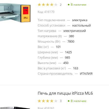
В наличии
2
Код: 416170
Тип подключения
—
электрика
Способ установки
—
настольный
Тип нагрева
—
электрический
Напряжение (В)
—
380
Мощность (Вт)
—
7800
Вес (кг)
—
101
Ширина (мм)
—
1425
Глубина (мм)
—
985
Высота (мм)
—
450
Вес в упаковке (кг)
—
163
Страна-производитель
—
ИТАЛИЯ
Печь для пиццы itPizza ML6
В наличии
3
Код: 416161