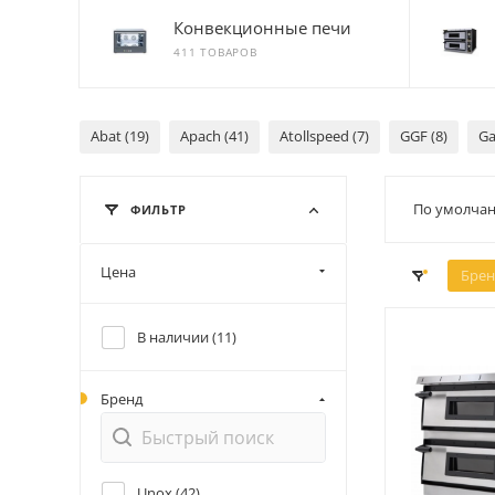
Конвекционные печи
411 ТОВАРОВ
Abat (19)
Apach (41)
Atollspeed (7)
GGF (8)
Ga
По умолчан
ФИЛЬТР
Цена
Брен
В наличии (
11
)
Бренд
Unox (
42
)