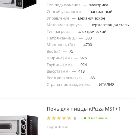
Тип подключения
—
электрика
Способ установки
—
настольный
Управление
—
механическое
Материал корпуса
—
нержавеющая сталь
Тип нагрева
—
электрический
Напряжение (В)
—
380
Мощность (Вт)
—
4700
Вес (кг)
—
75
Ширина (мм)
—
975
Глубина (мм)
—
924
Высота (мм)
—
413
Вес в упаковке (кг)
—
88
Страна-производитель
—
ИТАЛИЯ
Печь для пиццы itPizza MS1+1
В наличии
9
Код: 416164