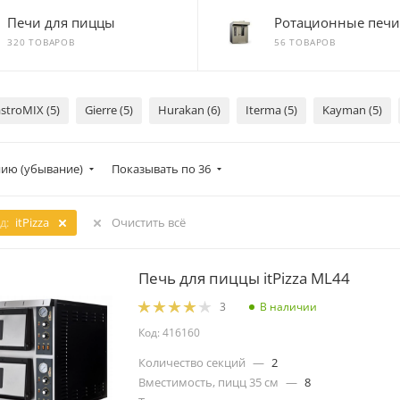
Печи для пиццы
Ротационные печи
320 ТОВАРОВ
56 ТОВАРОВ
stroMIX (5)
Gierre (5)
Hurakan (6)
Iterma (5)
Kayman (5)
ию (убывание)
Показывать по 36
д:
itPizza
Очистить всё
Печь для пиццы itPizza ML44
В наличии
3
Код: 416160
Количество секций
—
2
Вместимость, пицц 35 см
—
8