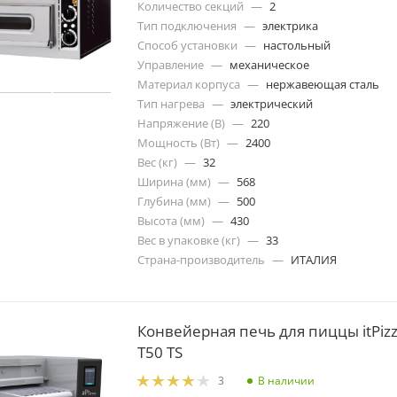
Количество секций
—
2
Тип подключения
—
электрика
Способ установки
—
настольный
Управление
—
механическое
Материал корпуса
—
нержавеющая сталь
Тип нагрева
—
электрический
Напряжение (В)
—
220
Мощность (Вт)
—
2400
Вес (кг)
—
32
Ширина (мм)
—
568
Глубина (мм)
—
500
Высота (мм)
—
430
Вес в упаковке (кг)
—
33
Страна-производитель
—
ИТАЛИЯ
Конвейерная печь для пиццы itPiz
T50 TS
В наличии
3