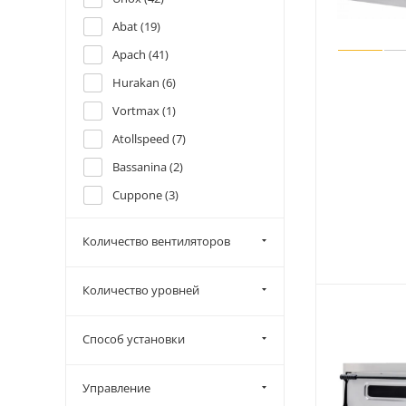
Abat (
19
)
Apach (
41
)
Hurakan (
6
)
Vortmax (
1
)
Atollspeed (
7
)
Bassanina (
2
)
Cuppone (
3
)
Fimar (
3
)
Количество вентиляторов
FM (
1
)
GastroMIX (
5
)
Количество уровней
GGF (
9
)
Gierre (
5
)
Способ установки
Grill Master (
1
)
Управление
Iterma (
5
)