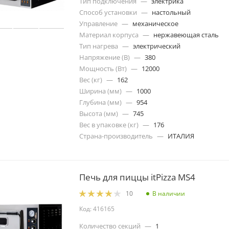
Тип подключения
—
электрика
Способ установки
—
настольный
Управление
—
механическое
Материал корпуса
—
нержавеющая сталь
Тип нагрева
—
электрический
Напряжение (В)
—
380
Мощность (Вт)
—
12000
Вес (кг)
—
162
Ширина (мм)
—
1000
Глубина (мм)
—
954
Высота (мм)
—
745
Вес в упаковке (кг)
—
176
Страна-производитель
—
ИТАЛИЯ
Печь для пиццы itPizza MS4
В наличии
10
Код: 416165
Количество секций
—
1