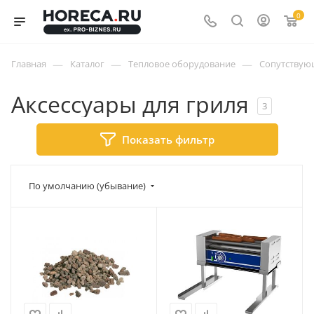
0
—
—
—
Главная
Каталог
Тепловое оборудование
Сопутствую
Аксессуары для гриля
3
Показать фильтр
По умолчанию (убывание)