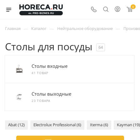
0
—
—
—
Главная
Каталог
Нейтральное оборудование
Произво
Столы для посуды
64
Столы входные
41 ТОВАР
Столы выходные
23 ТОВАРА
Abat (12)
Electrolux Professional (6)
Iterma (6)
Kayman (19)