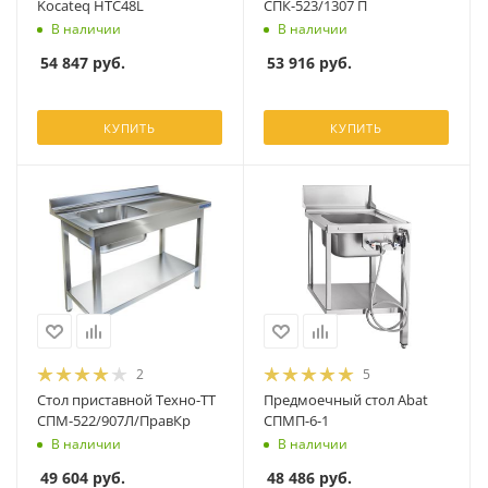
Kocateq HTC48L
СПК-523/1307 П
В наличии
В наличии
54 847
руб.
53 916
руб.
КУПИТЬ
КУПИТЬ
2
5
Стол приставной Техно-ТТ
Предмоечный стол Abat
СПМ-522/907Л/ПравКр
СПМП-6-1
В наличии
В наличии
49 604
руб.
48 486
руб.