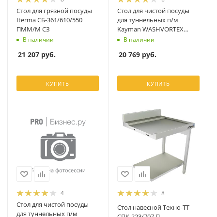
Стол для грязной посуды
Стол для чистой посуды
Iterma СБ-361/610/550
для туннельных п/м
ПММ/М СЗ
Kayman WASHVORTEX
СПМ-900
В наличии
В наличии
21 207
руб.
20 769
руб.
КУПИТЬ
КУПИТЬ
4
8
Стол для чистой посуды
Стол навесной Техно-ТТ
для туннельных п/м
СПК-223/707 П