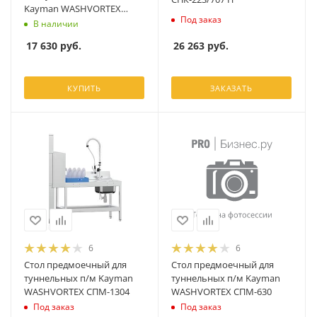
Kayman WASHVORTEX
Под заказ
СПМ-630
В наличии
26 263
руб.
17 630
руб.
КУПИТЬ
ЗАКАЗАТЬ
6
6
Стол предмоечный для
Стол предмоечный для
туннельных п/м Kayman
туннельных п/м Kayman
WASHVORTEX СПМ-1304
WASHVORTEX СПМ-630
Под заказ
Под заказ