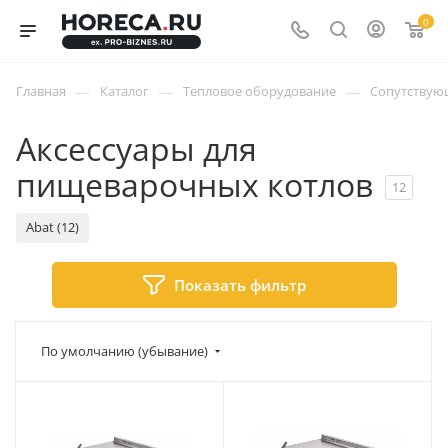
0
—
—
—
Главная
Каталог
Тепловое оборудование
Сопутствую
Аксессуары для
пищеварочных котлов
12
Abat (12)
Показать фильтр
По умолчанию (убывание)