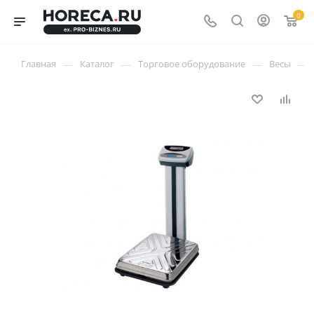
0
—
—
—
—
Главная
Каталог
Торговое оборудование
Весы