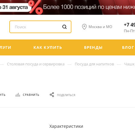
+7 4
Москва и МО
Пн-Пт:
ЛУГИ
КАК КУПИТЬ
БРЕНДЫ
БЛОГ
—
—
—
Столовая посуда и сервировка
Посуда для напитков
Чашк
ИТЬ
СРАВНИТЬ
ПОДЕЛИТЬСЯ
Характеристики