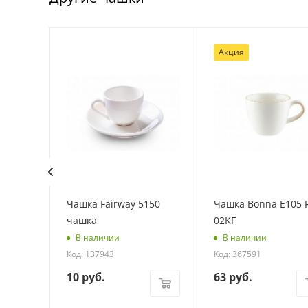
Акция
3780 П
Чашка Fairway 5150
Чашка Bonna E105 
чашка
02KF
В наличии
В наличии
Код: 137943
Код: 367591
10
руб.
63
руб.