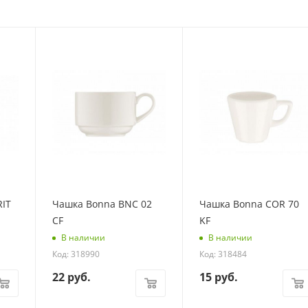
RIT
Чашка Bonna BNC 02
Чашка Bonna COR 70
CF
KF
В наличии
В наличии
Код: 318990
Код: 318484
22
руб.
15
руб.