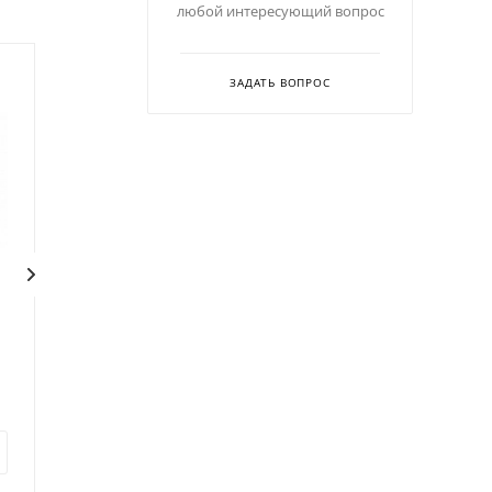
любой интересующий вопрос
Акция
ЗАДАТЬ ВОПРОС
Чашка Bonna AAQ RIT
Чашка Arcoroc 25269
01 KF
arc
Код: 33658
В наличии
В наличии
Код: 322490
24
руб.
71
руб.