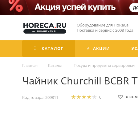
Оборудование для HoReCa
Поставка и сервис с 2008 года
КАТАЛОГ
АКЦИИ
УС
—
—
Главная
Каталог
Посуда и предметы сервировки
Чайник Churchill BCBR 
Код товара:
209811
6
ОТЛОЖ