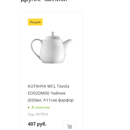
Акция
KUTAHYA WCL Tavola
EO02DM00 Чайник
(650мл, h11см) фарфор
В наличии
Код: 467854
407
руб.