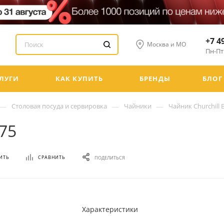
+7 4
Москва и МО
Пн-Пт:
ЛУГИ
КАК КУПИТЬ
БРЕНДЫ
БЛОГ
—
—
—
Столовая посуда и сервировка
Чайники
Чайник Churchill 
T75
ИТЬ
СРАВНИТЬ
ПОДЕЛИТЬСЯ
Характеристики