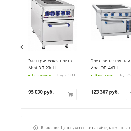
плита
Электрическая плита
Электрическая пли
ПЭ49П
Abat ЭП-2ЖШ
Abat ЭП-4ЖШ
Код: 29090
Код: 2
В наличии
В наличии
95 030
руб.
123 367
руб.
Внимание! Цены, указанные на сайте, могут отлич