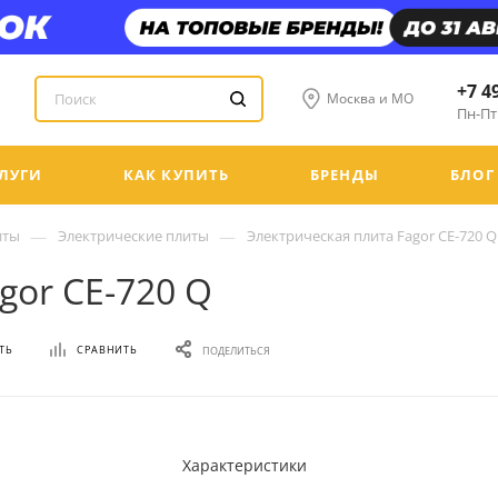
+7 4
Москва и МО
Пн-Пт:
ЛУГИ
КАК КУПИТЬ
БРЕНДЫ
БЛОГ
—
—
иты
Электрические плиты
Электрическая плита Fagor CE-720 Q
gor CE-720 Q
ТЬ
СРАВНИТЬ
ПОДЕЛИТЬСЯ
Характеристики