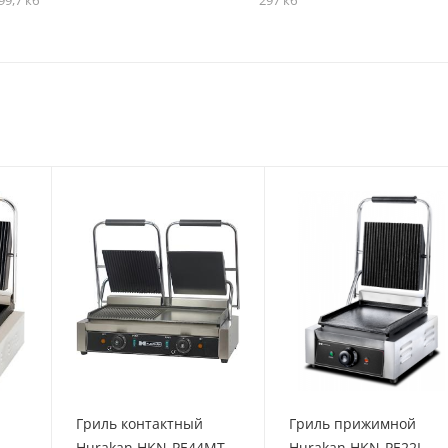
Гриль контактный
Гриль прижимной
Hurakan HKN-PE44MT
Hurakan HKN-PE22L