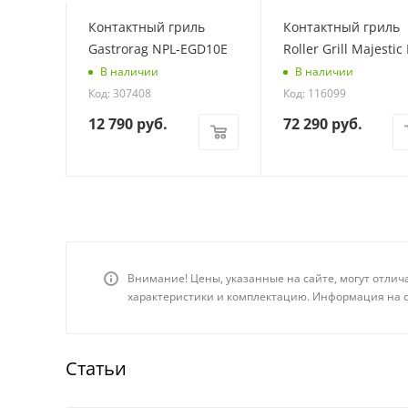
Контактный гриль
Контактный гриль
ot CGL
Gastrorag NPL-EGD10E
Roller Grill Majestic
В наличии
В наличии
Код: 307408
Код: 116099
12 790
руб.
72 290
руб.
Внимание! Цены, указанные на сайте, могут отлич
характеристики и комплектацию. Информация на с
Статьи