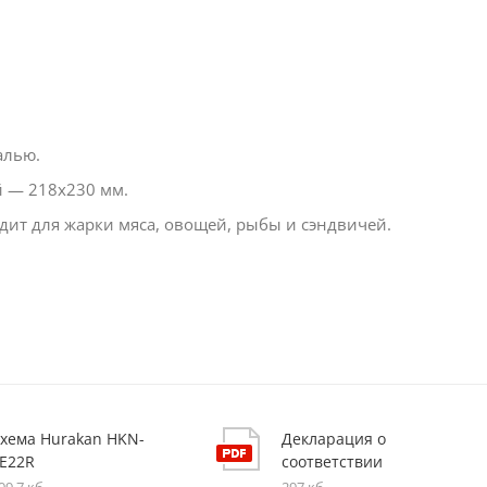
алью.
й — 218х230 мм.
дит для жарки мяса, овощей, рыбы и сэндвичей.
хема Hurakan HKN-
Декларация о
E22R
соответствии
99,7 кб
297 кб