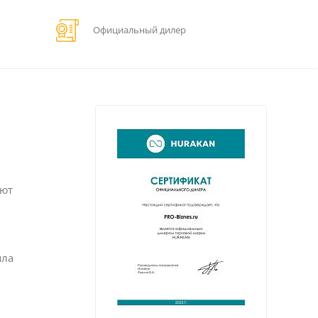
Официальный дилер
еют
пла