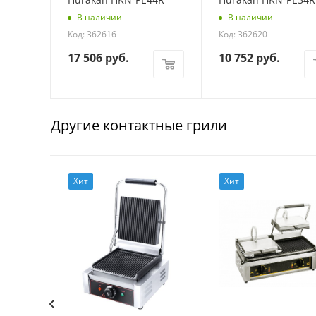
В наличии
В наличии
Код: 362616
Код: 362620
17 506
руб.
10 752
руб.
Другие контактные грили
Хит
Хит