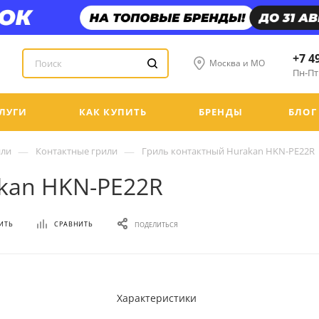
+7 4
Москва и МО
Пн-Пт:
ЛУГИ
КАК КУПИТЬ
БРЕНДЫ
БЛОГ
—
—
или
Контактные грили
Гриль контактный Hurakan HKN-PE22R
kan HKN-PE22R
ИТЬ
СРАВНИТЬ
ПОДЕЛИТЬСЯ
Характеристики