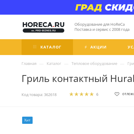
Оборудование для HoReCa
Поставка и сервис с 2008 года
КАТАЛОГ
АКЦИИ
УС
—
—
—
Главная
Каталог
Тепловое оборудование
Гр
Гриль контактный Hura
Код товара:
362618
6
ОТЛОЖ
Хит