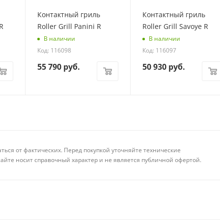
Контактный гриль
Контактный гриль
 R
Roller Grill Panini R
Roller Grill Savoye R
В наличии
В наличии
Код: 116098
Код: 116097
55 790
руб.
50 930
руб.
аться от фактических. Перед покупкой уточняйте технические
айте носит справочный характер и не является публичной офертой.