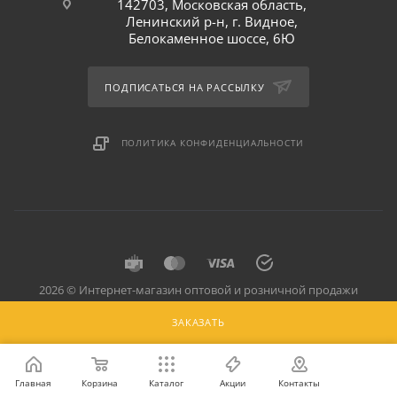
142703, Московская область,
Ленинский р-н, г. Видное,
Белокаменное шоссе, 6Ю
ПОДПИСАТЬСЯ НА РАССЫЛКУ
ПОЛИТИКА КОНФИДЕНЦИАЛЬНОСТИ
2026 © Интернет-магазин оптовой и розничной продажи
профессионального оборудования для оснащения объектов
ЗАКАЗАТЬ
торговли и общепита: инвентарь, предметы сервировки, посуда
для баров, кафе и ресторанов.
Главная
Корзина
Каталог
Акции
Контакты