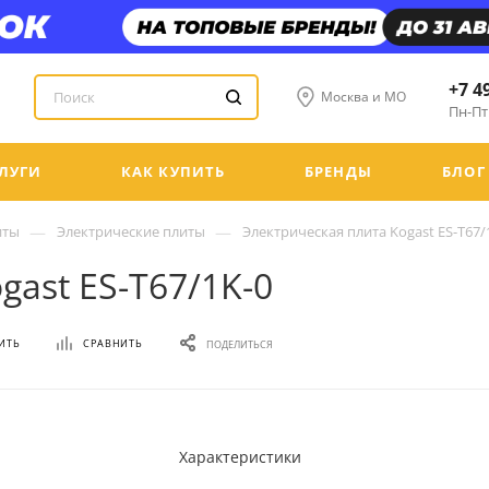
+7 4
Москва и МО
Пн-Пт:
ЛУГИ
КАК КУПИТЬ
БРЕНДЫ
БЛОГ
—
—
иты
Электрические плиты
Электрическая плита Kogast ES-T67/
gast ES-T67/1K-0
ИТЬ
СРАВНИТЬ
ПОДЕЛИТЬСЯ
Характеристики