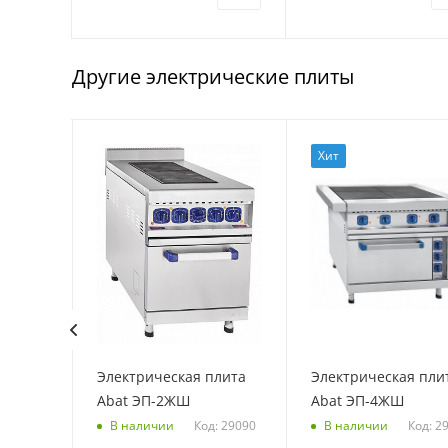
Другие электрические плиты
Хит
плита
Электрическая плита
Электрическая пли
ПЭ49П
Abat ЭП-2ЖШ
Abat ЭП-4ЖШ
Код: 29090
Код: 2
В наличии
В наличии