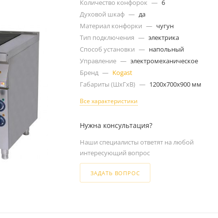
Количество конфорок
—
6
Духовой шкаф
—
да
Материал конфорки
—
чугун
Тип подключения
—
электрика
Способ установки
—
напольный
Управление
—
электромеханическое
Бренд
—
Kogast
Габариты (ШxГxВ)
—
1200x700x900 мм
Все характеристики
Нужна консультация?
Наши специалисты ответят на любой
интересующий вопрос
ЗАДАТЬ ВОПРОС