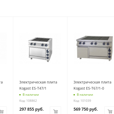
та
Электрическая плита
Электрическая плита
Kogast ES-Т47/1
Kogast ES-T67/1-0
В наличии
В наличии
Код: 108862
Код: 101039
297 855
руб.
569 750
руб.