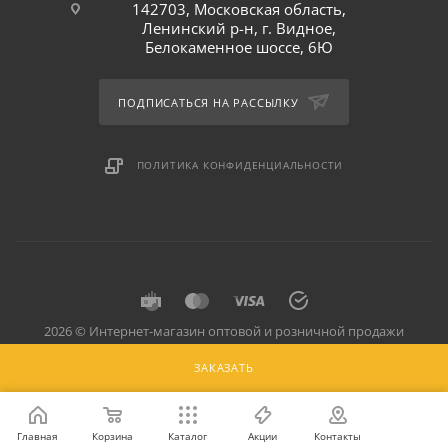
142703, Московская область,
Ленинский р-н, г. Видное,
Белокаменное шоссе, 6Ю
ПОДПИСАТЬСЯ НА РАССЫЛКУ
ПОЛИТИКА КОНФИДЕНЦИАЛЬНОСТИ
2026 © Интернет-магазин оптовой и розничной продажи
профессионального оборудования для оснащения объектов
ЗАКАЗАТЬ
торговли и общепита: инвентарь, предметы сервировки, посуда
для баров, кафе и ресторанов.
Главная
Корзина
Каталог
Акции
Контакты