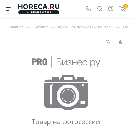
0
—
—
—
Главная
Каталог
Кухонная посуда и инвентарь
Напл