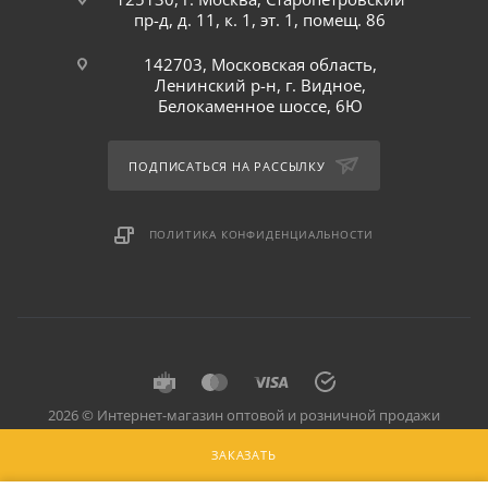
пр-д, д. 11, к. 1, эт. 1, помещ. 86
142703, Московская область,
Ленинский р-н, г. Видное,
Белокаменное шоссе, 6Ю
ПОДПИСАТЬСЯ НА РАССЫЛКУ
ПОЛИТИКА КОНФИДЕНЦИАЛЬНОСТИ
2026 © Интернет-магазин оптовой и розничной продажи
профессионального оборудования для оснащения объектов
ЗАКАЗАТЬ
торговли и общепита: инвентарь, предметы сервировки, посуда
для баров, кафе и ресторанов.