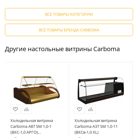
ВСЕ ТОВАРЫ КАТЕГОРИИ
ВСЕ ТОВАРЫ БРЕНДА CARBOMA
Другие настольные витрины Carboma
Холодильная витрина
Холодильная витрина
Carboma A87 SM 1,0‑1
Carboma A37 SM 1,0‑11
(ВХС‑1,0 АРГО)
(ВХСв‑1,0 XL)
коричневый/золото