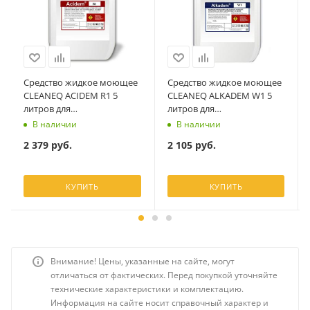
Средство жидкое моющее
Средство жидкое моющее
CLEANEQ ACIDEM R1 5
CLEANEQ ALKADEM W1 5
литров для
литров для
посудомоечных машин
посудомоечных машин
В наличии
В наличии
2 379
руб.
2 105
руб.
КУПИТЬ
КУПИТЬ
Внимание! Цены, указанные на сайте, могут
отличаться от фактических. Перед покупкой уточняйте
технические характеристики и комплектацию.
Информация на сайте носит справочный характер и