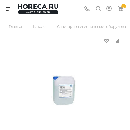
0
—
—
Главная
Каталог
Санитарно-гигиеническое оборудован