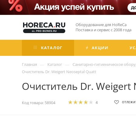
Оборудование для HoReCa
Поставка и сервис с 2008 года
КАТАЛОГ
АКЦИИ
УС
—
—
Главная
Каталог
Санитарно-гигиеническое обор
Очиститель Dr. Weigert Neoseptal Quatt
Очиститель Dr. Weigert 
Код товара:
58904
4
ОТЛОЖИ