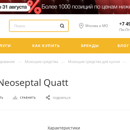
+7 4
Москва и МО
Пн-Пт:
ЛУГИ
КАК КУПИТЬ
БРЕНДЫ
БЛОГ
—
—
—
удование
Моющие средства
Моющие средства для кухни
Neoseptal Quatt
ТЬ
СРАВНИТЬ
ПОДЕЛИТЬСЯ
Характеристики