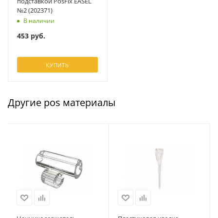
подставкой PosFix EASEL
№2 (202371)
В наличии
453
руб.
КУПИТЬ
Другие pos материалы