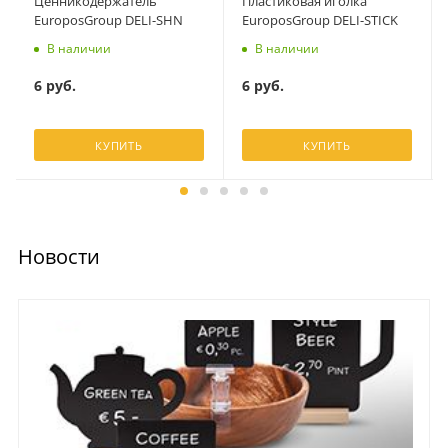
Ценникодержатель
Пластиковая иголка
EuroposGroup DELI-SHN
EuroposGroup DELI-STICK
В наличии
В наличии
6
руб.
6
руб.
КУПИТЬ
КУПИТЬ
Новости