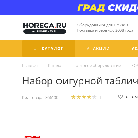
Оборудование для HoReCa
Поставка и сервис с 2008 года
КАТАЛОГ
АКЦИИ
УС
—
—
—
Главная
Каталог
Торговое оборудование
PO
Набор фигурной табличк
Код товара:
366130
1
ОТЛОЖ