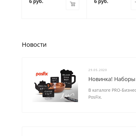
6
руб.
6
руб.
Новости
29.05.2020
Новинка! Наборы 
В каталоге PRO-Бизне
PosFix.