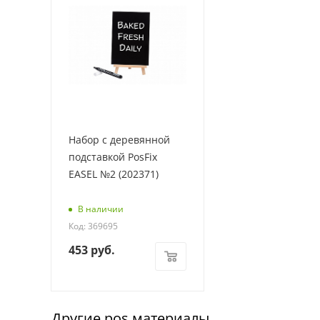
Набор с деревянной
подставкой PosFix
EASEL №2 (202371)
В наличии
Код: 369695
453
руб.
Другие pos материалы