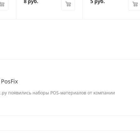
8
руб.
5
руб.
PosFix
с.ру появились наборы POS-материалов от компании