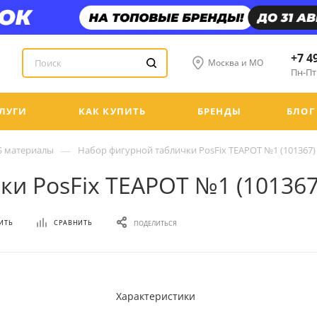
+7 4
Москва и МО
Пн-Пт:
ЛУГИ
КАК КУПИТЬ
БРЕНДЫ
БЛОГ
—
S материалы
Набор фигурной таблички PosFix TEAPOT №1 (101367)
и PosFix TEAPOT №1 (101367
ИТЬ
СРАВНИТЬ
ПОДЕЛИТЬСЯ
Характеристики