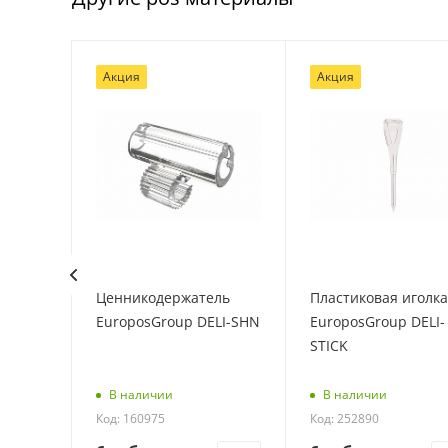
Акция
Акция
urakan
Ценникодержатель
Пластиковая иголка
EuroposGroup DELI-SHN
EuroposGroup DELI-
STICK
В наличии
В наличии
Код: 160975
Код: 252890