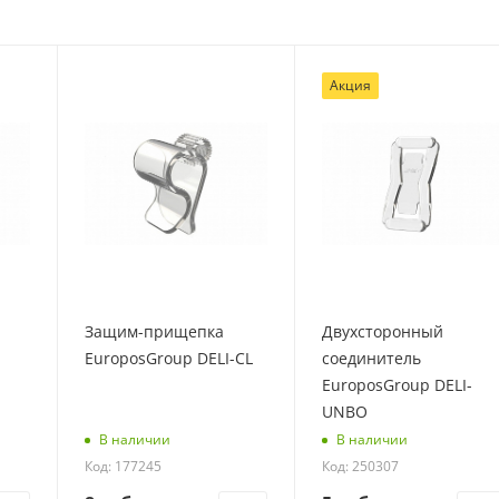
Акция
Защим-прищепка
Двухсторонный
EuroposGroup DELI-CL
соединитель
EuroposGroup DELI-
UNBO
В наличии
В наличии
Код: 177245
Код: 250307