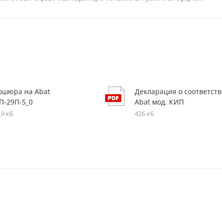
ошюра на Abat
Декларация о соответст
П-29П-5_0
Abat мод. КИП
,9 кб
426 кб