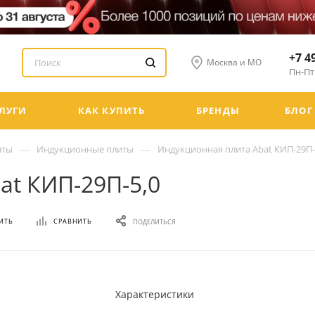
+7 4
Москва и МО
Пн-Пт:
ЛУГИ
КАК КУПИТЬ
БРЕНДЫ
БЛОГ
—
—
иты
Индукционные плиты
Индукционная плита Abat КИП-29П-
at КИП-29П-5,0
ИТЬ
СРАВНИТЬ
ПОДЕЛИТЬСЯ
Характеристики