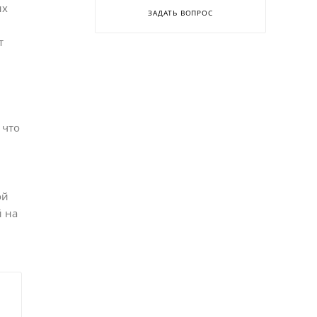
ых
ЗАДАТЬ ВОПРОС
т
 что
ой
й на