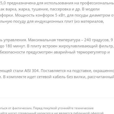
-5,0 предназначена для использования на профессиональн
ак варка, жарка, тушение, пассеровка и др. В модели
нфорки. Мощность конфорок 5 кВт, для посуды диаметром о
иальную посуду для индукционных плит (из материалов,
 управления. Максимальная температура – 240 градусов, 9
 до 180 минут. В плиту встроен жироулавливающий фильтр,
 безопасности предусмотрен аварийный терморегулятор и
щей стали AISI 304. Поставляется на подставке, окрашенн
 В комплекте идет сетевой кабель без вилки, рассчитанны
аться от фактических. Перед покупкой уточняйте технические
айте носит справочный характер и не является публичной офертой.