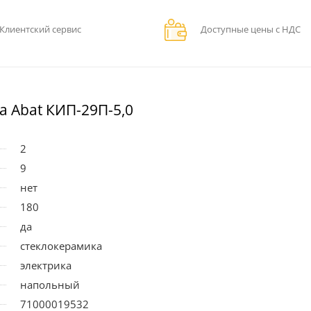
Клиентский сервис
Доступные цены с НДС
 Abat КИП-29П-5,0
2
9
нет
180
да
стеклокерамика
электрика
напольный
71000019532