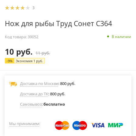
3
Нож для рыбы Труд Сонет С364
В наличии
Код товара:
39052
10
руб.
11
руб.
-
9
%
Экономия
1
руб.
Доставка по Москве
: 800 руб.
Доставка до ТК
: 800 руб.
Самовывоз
:
бесплатно
Мы принимаем
: