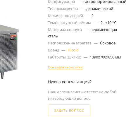
Конфигурация
—
гастронормированный
Тип охлаждения
—
динамический
Количество дверей
—
2
Температурный режим
—
-2...+10 °C
Материал корпуса
—
нержавеющая
сталь
Расположение агрегата
—
боковое
Бренд
—
Hicold
Габариты (ШxГxВ)
—
1390x700x850 мм
Все характеристики
Нужна консультация?
Наши специалисты ответят на любой
интересующий вопрос
ЗАДАТЬ ВОПРОС