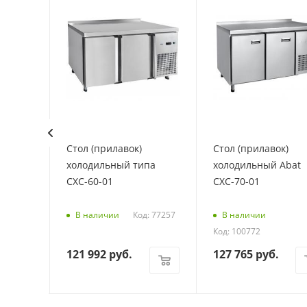
ол
Стол (прилавок)
Стол (прилавок)
холодильный типа
холодильный Abat
СХС-60-01
СХС-70-01
Код: 77257
В наличии
В наличии
Код: 100772
121 992
руб.
127 765
руб.