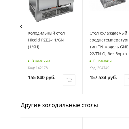
ол
Холодильный стол
Стол охлаждаемый
N с
Hicold PZE2-11/GN
среднетемператур
ом
(1/6H)
тип TN модель GNE
22/TN О, без борта
В наличии
В наличии
Код: 142178
Код: 304749
155 840
руб.
157 534
руб.
Другие холодильные столы