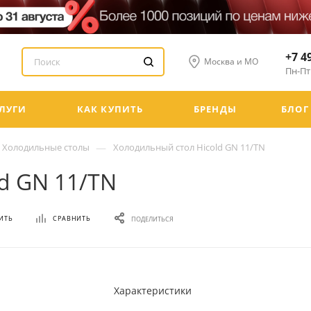
+7 4
Москва и МО
Пн-Пт:
ЛУГИ
КАК КУПИТЬ
БРЕНДЫ
БЛОГ
—
Холодильные столы
Холодильный стол Hicold GN 11/TN
d GN 11/TN
ИТЬ
СРАВНИТЬ
ПОДЕЛИТЬСЯ
Характеристики