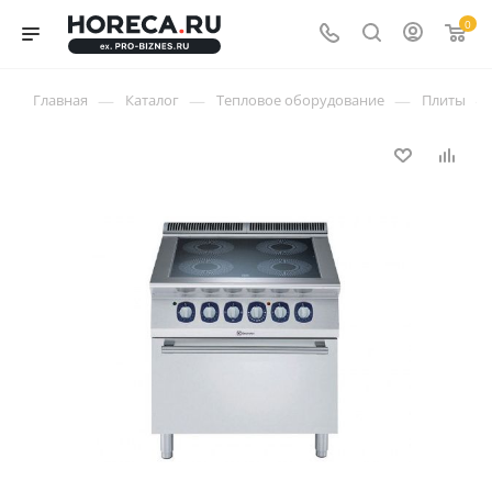
0
—
—
—
—
Главная
Каталог
Тепловое оборудование
Плиты