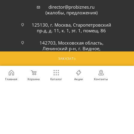
director@probiznes.ru
(жалобы, предложения)
125130, г. Москва, Старопетровский
пр-д, д. 11, к. 1, эт. 1, помещ. 86
142703, Московская область,
Ленинский р-н, г. Видное,
Белокаменное шоссе, 6Ю
ЗАКАЗАТЬ
ПОДПИСАТЬСЯ НА РАССЫЛКУ
Главная
Корзина
Каталог
Акции
Контакты
ПОЛИТИКА КОНФИДЕНЦИАЛЬНОСТИ