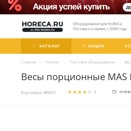
Оборудование для HoReCa
Поставка и сервис с 2008 года
КАТАЛОГ
АКЦИИ
УС
—
—
—
Главная
Каталог
Торговое оборудование
Ве
Весы порционные MAS 
Код товара:
389475
7
ОТЛОЖ