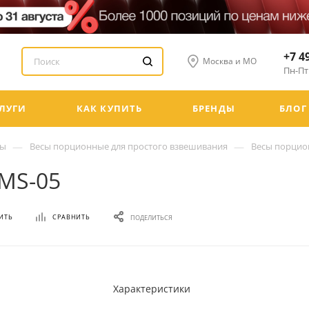
+7 4
Москва и МО
Пн-Пт:
ЛУГИ
КАК КУПИТЬ
БРЕНДЫ
БЛОГ
—
—
сы
Весы порционные для простого взвешивания
Весы порцио
MS-05
ИТЬ
СРАВНИТЬ
ПОДЕЛИТЬСЯ
Характеристики