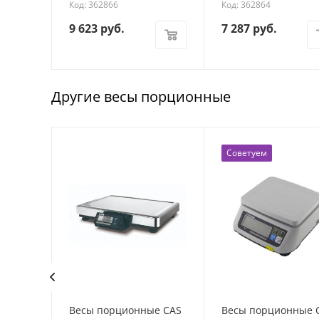
Код: 362866
Код: 362864
9 623
руб.
7 287
руб.
Другие весы порционные
Советуем
е CAS
Весы порционные CAS
Весы порционные 