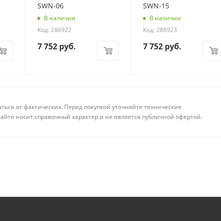
SWN-06
SWN-15
В наличии
В наличии
Код: 286922
Код: 286923
7 752
руб.
7 752
руб.
аться от фактических. Перед покупкой уточняйте технические
айте носит справочный характер и не является публичной офертой.