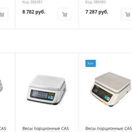
Код: 389481
Код: 389480
8 782
руб.
7 287
руб.
Хит
CAS
Весы порционные CAS
Весы порционные CAS