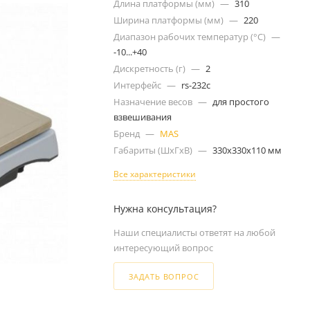
Длина платформы (мм)
—
310
Ширина платформы (мм)
—
220
Диапазон рабочих температур (°С)
—
-10...+40
Дискретность (г)
—
2
Интерфейс
—
rs-232c
Назначение весов
—
для простого
взвешивания
Бренд
—
MAS
Габариты (ШxГxВ)
—
330x330x110 мм
Все характеристики
Нужна консультация?
Наши специалисты ответят на любой
интересующий вопрос
ЗАДАТЬ ВОПРОС