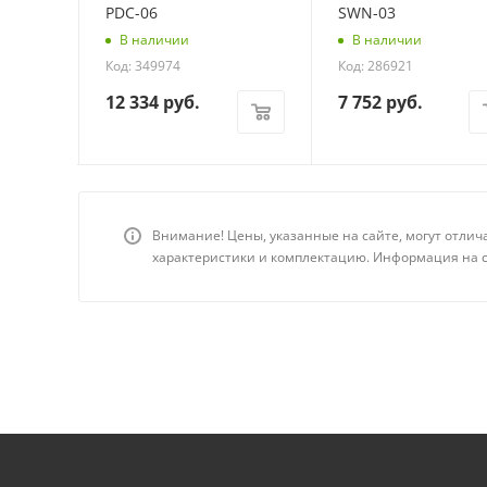
Б)
PDC-06
SWN-03
В наличии
В наличии
Код: 349974
Код: 286921
12 334
руб.
7 752
руб.
Внимание! Цены, указанные на сайте, могут отлич
характеристики и комплектацию. Информация на с