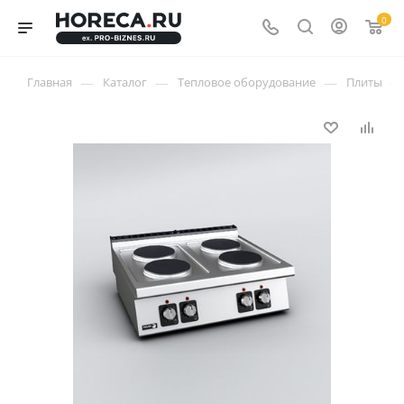
0
—
—
—
—
Главная
Каталог
Тепловое оборудование
Плиты