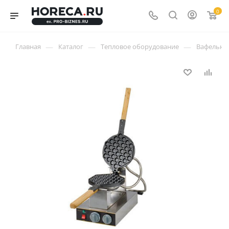
0
—
—
—
Главная
Каталог
Тепловое оборудование
Вафельни