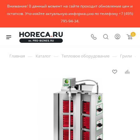
Внимание! В данный момент на сайте проходит обновление цен и
остатков. Уточняйте актуальную информацию по телефону +7 (495)
795-94-34.
0
—
—
—
—
Главная
Каталог
Тепловое оборудование
Грили