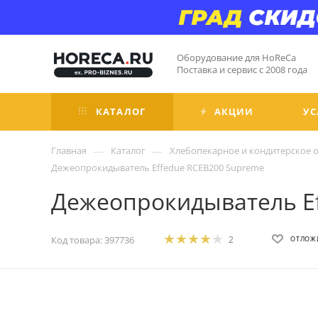
Оборудование для HoReCa
Поставка и сервис с 2008 года
КАТАЛОГ
АКЦИИ
УС
—
—
Главная
Каталог
Хлебопекарное и кондитерское 
Дежеопрокидыватель Effedue RCEB200 Supreme
Дежеопрокидыватель E
Код товара:
397736
2
ОТЛОЖ