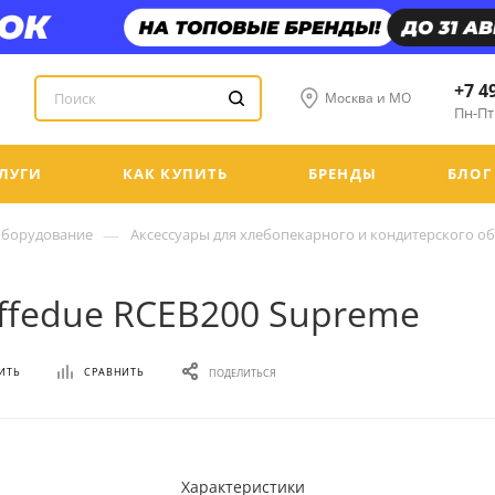
+7 4
Москва и МО
Пн-Пт:
ЛУГИ
КАК КУПИТЬ
БРЕНДЫ
БЛОГ
—
оборудование
Аксессуары для хлебопекарного и кондитерского о
ffedue RCEB200 Supreme
ИТЬ
СРАВНИТЬ
ПОДЕЛИТЬСЯ
Характеристики