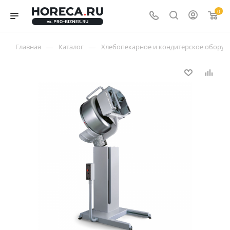
0
—
—
Главная
Каталог
Хлебопекарное и кондитерское оборуд