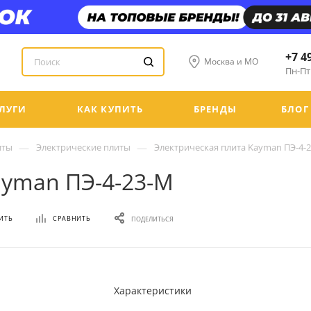
+7 4
Москва и МО
Пн-Пт:
ЛУГИ
КАК КУПИТЬ
БРЕНДЫ
БЛОГ
—
—
иты
Электрические плиты
Электрическая плита Kayman ПЭ-4-
ayman ПЭ-4-23-М
ИТЬ
СРАВНИТЬ
ПОДЕЛИТЬСЯ
Характеристики