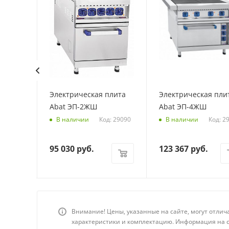
плита
Электрическая плита
Электрическая пли
ПЭ49П
Abat ЭП-2ЖШ
Abat ЭП-4ЖШ
Код: 29090
Код: 2
В наличии
В наличии
95 030
руб.
123 367
руб.
Внимание! Цены, указанные на сайте, могут отлич
характеристики и комплектацию. Информация на с