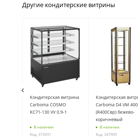
Другие кондитерские витрины
ерская
Кондитерская витрина
Кондитерская витр
0,9-1
Carboma COSMO
Carboma D4 VM 400
)
KC71‑130 VV 0,9‑1
(R400Cвр) бежево-
коричневый
В наличии
В наличии
Код: 373931
Код: 347905