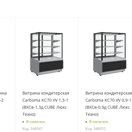
ина
Витрина кондитерская
Витрина кондитерска
‑2
Carboma KC70 VV 1,3-1
Carboma KC70 VV 0,9-1
(ВХСв-1,3д CUBE Люкс
(ВХСв-0,9д CUBE Люкс
Техно)
Техно)
В наличии
В наличии
Код: 348047
Код: 348052