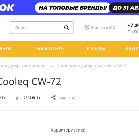
+7 4
Москва и МО
Пн-Пт:
ЛУГИ
КАК КУПИТЬ
БРЕНДЫ
БЛОГ
—
Кондитерские витрины
Витрина кондитерская Cooleq CW-72
Cooleq CW-72
ИТЬ
СРАВНИТЬ
ПОДЕЛИТЬСЯ
Характеристики