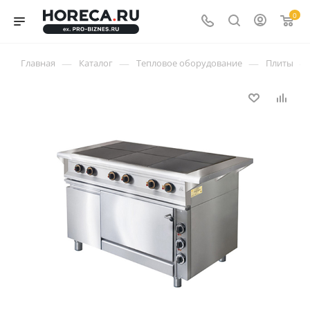
0
—
—
—
—
Главная
Каталог
Тепловое оборудование
Плиты